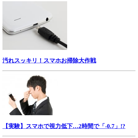
汚れスッキリ！スマホお掃除大作戦
【実験】スマホで視力低下…2時間で「-0.7」!?