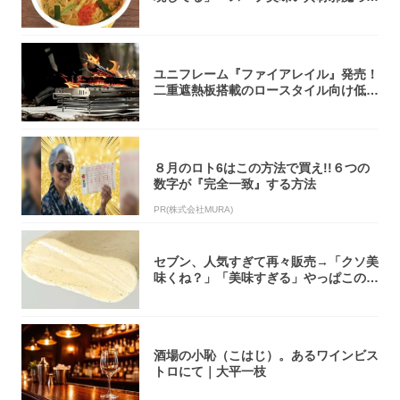
くらい美...
ユニフレーム『ファイアレイル』発売！
二重遮熱板搭載のロースタイル向け低型
焚き火台
８月のロト6はこの方法で買え!!６つの
数字が『完全一致』する方法
PR(株式会社MURA)
セブン、人気すぎて再々販売→「クソ美
味くね？」「美味すぎる」やっぱこのク
オリティ...
酒場の小恥（こはじ）。あるワインビス
トロにて｜大平一枝