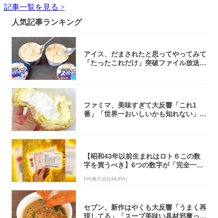
記事一覧を見る >
人気記事ランキング
アイス、だまされたと思ってやってみて
「たったこれだけ」突破ファイル放送で
大注目！...
ファミマ、美味すぎて大反響「これ1
番」「世界一おいしいかも知れない」
「飲めそう」
【昭和43年以前生まれはロト６この数
字を買うべき】6つの数字が「完全一
致」する方...
PR(株式会社MURA)
セブン、新作はやくも大反響「うまく再
現してる」「スープ美味い具材邪魔って