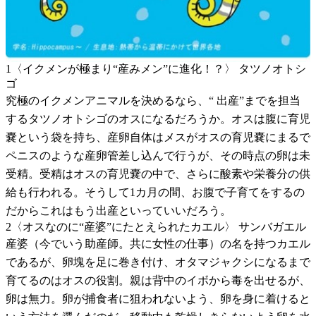
1〈イクメンが極まり“産みメン”に進化！？〉 タツノオトシ
ゴ
究極のイクメンアニマルを決めるなら、“ 出産”までを担当
するタツノオトシゴのオスになるだろうか。オスは腹に育児
嚢という袋を持ち、産卵自体はメスがオスの育児嚢にまるで
ペニスのような産卵管差し込んで行うが、その時点の卵は未
受精。受精はオスの育児嚢の中で、さらに酸素や栄養分の供
給も行われる。そうして1カ月の間、お腹で子育てをするの
だからこれはもう出産といっていいだろう。
2〈オスなのに“産婆”にたとえられたカエル〉 サンバガエル
産婆（今でいう助産師。共に女性の仕事）の名を持つカエル
であるが、卵塊を足に巻き付け、オタマジャクシになるまで
育てるのはオスの役割。親は背中のイボから毒を出せるが、
卵は無力。卵が捕食者に狙われないよう、卵を身に着けると