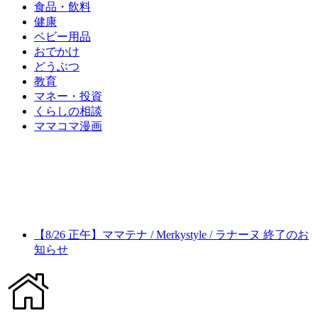
食品・飲料
健康
ベビー用品
おでかけ
どうぶつ
教育
マネー・投資
くらしの相談
ママコマ漫画
【8/26 正午】ママテナ / Merkystyle / ラナーヌ 終了のお
知らせ