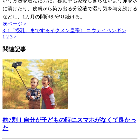
いう方法を選んだのだ。移動中も乾燥しきらないよう卵を水
に漬けたり、皮膚から染み出る分泌液で湿り気を与え続ける
などし、1カ月の間卵を守り続ける。
次ページ >
3〈「授乳」までするイクメン皇帝〉 コウテイペンギン
1
2
3
>
関連記事
約7割！自分が子どもの時にスマホがなくて良かっ
た