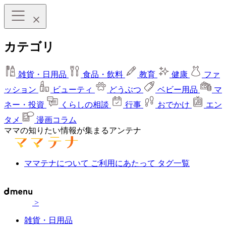
カテゴリ
雑貨・日用品
食品・飲料
教育
健康
ファ
ッション
ビューティ
どうぶつ
ベビー用品
マ
ネー・投資
くらしの相談
行事
おでかけ
エン
タメ
漫画コラム
ママの知りたい情報が集まるアンテナ
ママテナについて
ご利用にあたって
タグ一覧
>
雑貨・日用品