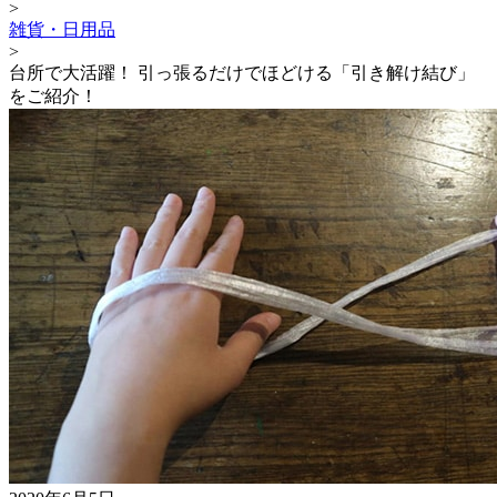
>
雑貨・日用品
>
台所で大活躍！ 引っ張るだけでほどける「引き解け結び」
をご紹介！