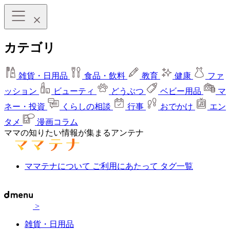
カテゴリ
雑貨・日用品
食品・飲料
教育
健康
ファ
ッション
ビューティ
どうぶつ
ベビー用品
マ
ネー・投資
くらしの相談
行事
おでかけ
エン
タメ
漫画コラム
ママの知りたい情報が集まるアンテナ
ママテナについて
ご利用にあたって
タグ一覧
>
雑貨・日用品