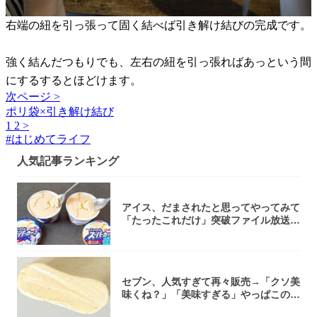
右端の紐を引っ張って固く結べば引き解け結びの完成です。
強く結んだつもりでも、左右の紐を引っ張ればあっという間
にするするとほどけます。
次ページ >
ポリ袋×引き解け結び
1
2
>
#
はじめてライフ
人気記事ランキング
アイス、だまされたと思ってやってみて
「たったこれだけ」突破ファイル放送で
大注目！...
セブン、人気すぎて再々販売→「クソ美
味くね？」「美味すぎる」やっぱこのク
オリティ...