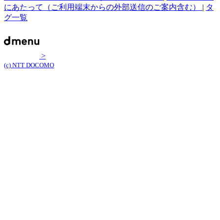
にあたって（ご利用端末からの外部送信のご案内含む）
|
タ
グ一覧
>
(c) NTT DOCOMO