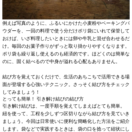
例えば写真のように、ふるいにかけた小麦粉やベーキングパ
ウダーを、一回の料理で使う分だけポリ袋にいれて保管して
おけば、いざ料理したいときには卵や牛乳と混ぜ合わせるだ
け。毎回のお菓子作りがずっと取り掛かりやすくなります。
ポリ袋も繰り返し使えるのも経済的です。ほどくのは簡単な
のに、固く結べるので中身が溢れる心配もありません。
結び方を覚えておくだけで、生活のあちこちで活用できる場
面が登場する心強いテクニック。さっそく結び方をチェック
してみましょう！
とっても簡単！ 引き解け結びの結び方
引き解け結びは、一度手順を覚えてしまえばとても簡単。
紐を使って、工程を少しずつ区切りながら結び方を見ていき
ましょう。今回は日常使いに便利な簡略化した方法をご紹介
します。袋などで実践するときは、袋の口を捻って紐状にし