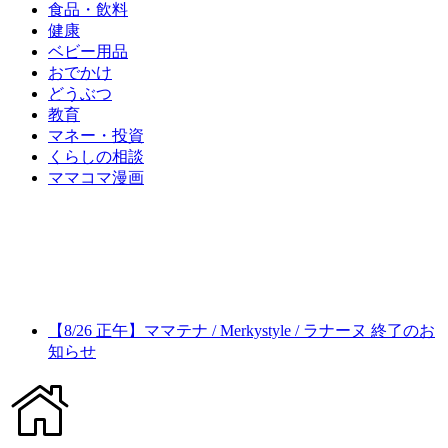
食品・飲料
健康
ベビー用品
おでかけ
どうぶつ
教育
マネー・投資
くらしの相談
ママコマ漫画
【8/26 正午】ママテナ / Merkystyle / ラナーヌ 終了のお
知らせ