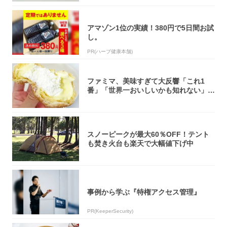
アマゾン1位の実績！380円で5日間お試
し。
PR(ハーブ健康本舗)
ファミマ、美味すぎて大反響「これ1
番」「世界一おいしいかも知れない」
「飲めそう」
スノーピークが最大60％OFF！テント
も焚き火台も楽天で大幅値下げ中
事例から学ぶ『特権アクセス管理』
PR(KeeperSecurity)