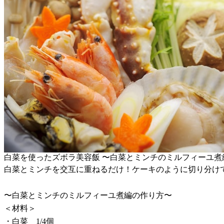
白菜を使ったズボラ美容飯 〜白菜とミンチのミルフィーユ煮
白菜とミンチを交互に重ねるだけ！ケーキのように切り分け
〜白菜とミンチのミルフィーユ煮編の作り方〜
＜材料＞
・白菜 1/4個