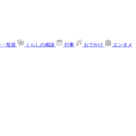
ー・投資
くらしの相談
行事
おでかけ
エンタメ