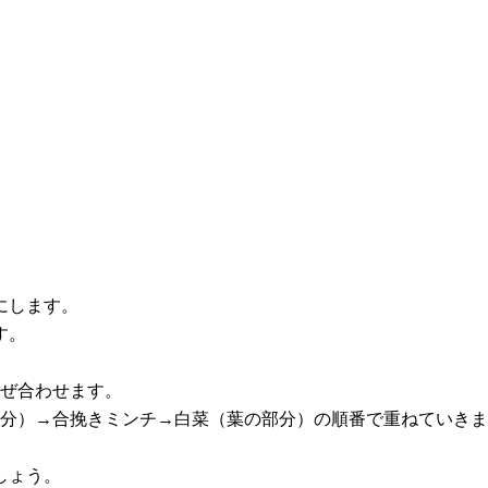
にします。
す。
混ぜ合わせます。
の部分）→合挽きミンチ→白菜（葉の部分）の順番で重ねていき
しょう。