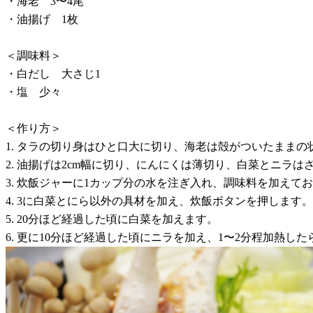
・海老 3〜4尾
・油揚げ 1枚
＜調味料＞
・白だし 大さじ1
・塩 少々
＜作り方＞
1. タラの切り身はひと口大に切り、海老は殻がついたまま
2. 油揚げは2cm幅に切り、にんにくは薄切り、白菜とニラ
3. 炊飯ジャーに1カップ分の水を注ぎ入れ、調味料を加えて
4. 3に白菜とにら以外の具材を加え、炊飯ボタンを押します。
5. 20分ほど経過した頃に白菜を加えます。
6. 更に10分ほど経過した頃にニラを加え、1〜2分程加熱し