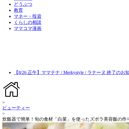
どうぶつ
教育
マネー・投資
くらしの相談
ママコマ漫画
【8/26 正午】ママテナ / Merkystyle / ラナーヌ 終了の
>
ビューティー
>
炊飯器で簡単！旬の食材「白菜」を使ったズボラ美容飯の作