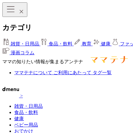
カテゴリ
雑貨・日用品
食品・飲料
教育
健康
ファ
漫画コラム
ママの知りたい情報が集まるアンテナ
ママテナについて
ご利用にあたって
タグ一覧
>
雑貨・日用品
食品・飲料
健康
ベビー用品
おでかけ