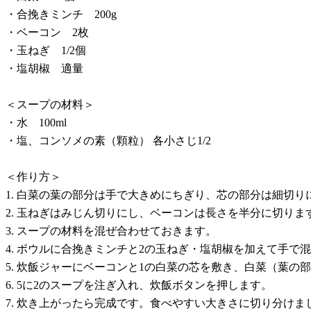
・合挽きミンチ 200g
・ベーコン 2枚
・玉ねぎ 1/2個
・塩胡椒 適量
＜スープの材料＞
・水 100ml
・塩、コンソメの素（顆粒） 各小さじ1/2
＜作り方＞
1. 白菜の葉の部分は手で大きめにちぎり、芯の部分は細切り
2. 玉ねぎはみじん切りにし、ベーコンは長さを半分に切りま
3. スープの材料を混ぜ合わせておきます。
4. ボウルに合挽きミンチと2の玉ねぎ・塩胡椒を加えて手で
5. 炊飯ジャーにベーコンと1の白菜の芯を敷き、白菜（葉
6. 5に2のスープを注ぎ入れ、炊飯ボタンを押します。
7. 炊き上がったら完成です。食べやすい大きさに切り分けま