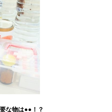
要な物は●●！？