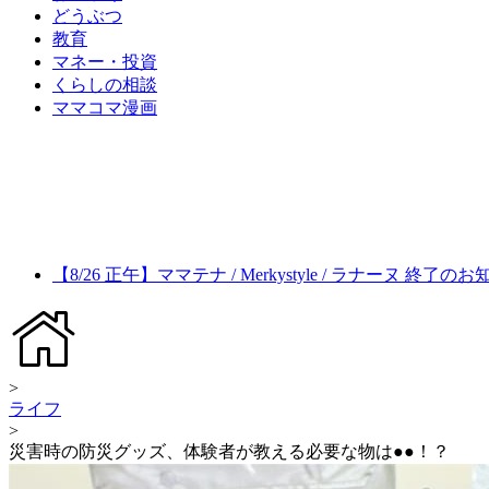
どうぶつ
教育
マネー・投資
くらしの相談
ママコマ漫画
【8/26 正午】ママテナ / Merkystyle / ラナーヌ 終了の
>
ライフ
>
災害時の防災グッズ、体験者が教える必要な物は●●！？