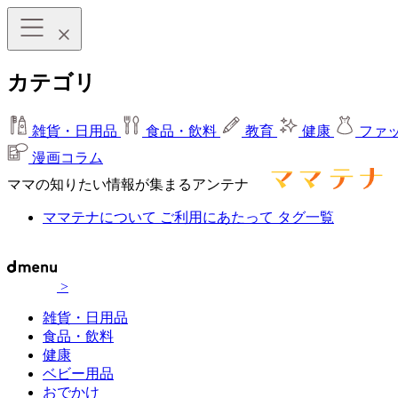
カテゴリ
雑貨・日用品
食品・飲料
教育
健康
ファ
漫画コラム
ママの知りたい情報が集まるアンテナ
ママテナについて
ご利用にあたって
タグ一覧
>
雑貨・日用品
食品・飲料
健康
ベビー用品
おでかけ