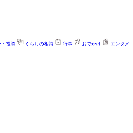
ー・投資
くらしの相談
行事
おでかけ
エンタメ