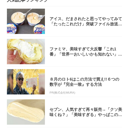
アイス、だまされたと思ってやってみて
「たったこれだけ」突破ファイル放送で
大注目！...
ファミマ、美味すぎて大反響「これ1
番」「世界一おいしいかも知れない」
「飲めそう」
８月のロト6はこの方法で買え!!６つの
数字が『完全一致』する方法
PR(株式会社MURA)
セブン、人気すぎて再々販売→「クソ美
味くね？」「美味すぎる」やっぱこのク
オリティ...