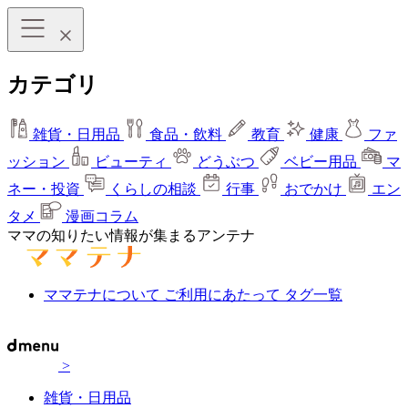
カテゴリ
雑貨・日用品
食品・飲料
教育
健康
ファ
ッション
ビューティ
どうぶつ
ベビー用品
マ
ネー・投資
くらしの相談
行事
おでかけ
エン
タメ
漫画コラム
ママの知りたい情報が集まるアンテナ
ママテナについて
ご利用にあたって
タグ一覧
>
雑貨・日用品