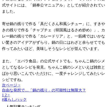
式サイトには、「鍋奉公マニュアル」としてが紹介されてい
ました。
寄せ鍋の残りで作る「具だくさん和風シチュー」に、すきや
きの残りで作る「チャプチェ（韓国風はるさめ炒め）」、カ
レー鍋の残りで作る「カレードリア」と、一筋縄ではいかな
い驚きのアイデアがずらり。鍋の日にはわざと余らせてでも
作ってみたいほど、美味しそうなレシピが並んでいます。
また、「エバラ食品」の公式サイトでも、ちゃんこ鍋のシメ
としてなるレシピを発見。ちゃんこ鍋のシメといえば雑炊と
ばかり思いこんでいただけに、一度チャレンジしてみたいレ
シピですね。
次ページ >
自由な発想で…「鍋の残り」の可能性は無限大？
1
2
>
#
暮らしハック
人気記事ランキング