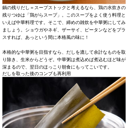
鍋の残りだし＝スープストックと考えるなら、鶏の水炊きの
残りつゆは「鶏がらスープ」。このスープをよく使う料理と
いえば中華料理です。そこで、締めの雑炊を中華粥にしてみ
ましょう。ショウガやネギ、ザーサイ、ピータンなどをプラ
スすれば、あっという間に本格風の味に！
本格的な中華粥を目指すなら、だしを漉して余計なものを取
り除き、生米からどうぞ。中華粥は煮込めば煮込むほど味が
深まるので、翌日のほっこり朝食にもってこいです。
だしを取った後のコンブも再利用