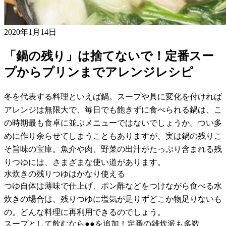
2020年1月14日
「鍋の残り」は捨てないで！定番スー
プからプリンまでアレンジレシピ
冬を代表する料理といえば鍋。スープや具に変化を付ければ
アレンジは無限大で、毎日でも飽きずに食べられる鍋は、こ
の時期最も食卓に並ぶメニューではないでしょうか。つい多
めに作り余らせてしまうこともありますが、実は鍋の残りこ
そ旨味の宝庫。魚介や肉、野菜の出汁がたっぷり含まれる残
りつゆには、さまざまな使い道があります。
水炊きの残りつゆはかなり使える
つゆ自体は薄味で仕上げ、ポン酢などをつけながら食べる水
炊きの場合は、残りつゆに塩気が足りずどこか物足りないも
の。どんな料理に再利用できるのでしょう。
スープとして飲むなら●●を追加！定番の雑炊派も多数