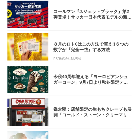
コールマン『J.ジェットブラック』第2
弾登場！サッカー日本代表モデルの新作
5アイ...
８月のロト6はこの方法で買え!!６つの
数字が『完全一致』する方法
PR(株式会社MURA)
今秋40周年迎える「ヨーロピアンシュ
ガーコーン」9月7日より秋冬限定ティ
ラミス味...
鎌倉駅：店舗限定の生もちクレープも展
開「コールド・ストーン・クリーマリ
ー」新店舗...