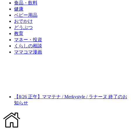
食品・飲料
健康
ベビー用品
おでかけ
どうぶつ
教育
マネー・投資
くらしの相談
ママコマ漫画
【8/26 正午】ママテナ / Merkystyle / ラナーヌ 終了のお
知らせ