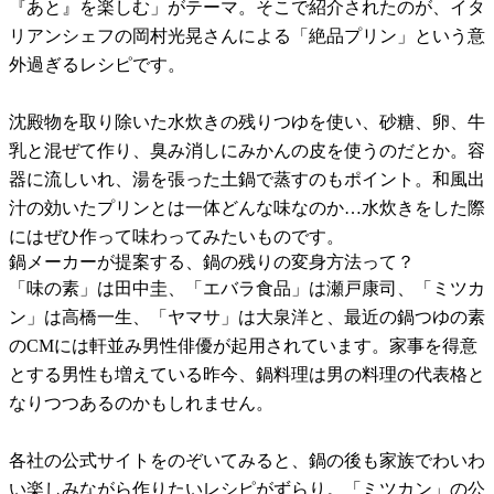
『あと』を楽しむ」がテーマ。そこで紹介されたのが、イタ
リアンシェフの岡村光晃さんによる「絶品プリン」という意
外過ぎるレシピです。
沈殿物を取り除いた水炊きの残りつゆを使い、砂糖、卵、牛
乳と混ぜて作り、臭み消しにみかんの皮を使うのだとか。容
器に流しいれ、湯を張った土鍋で蒸すのもポイント。和風出
汁の効いたプリンとは一体どんな味なのか…水炊きをした際
にはぜひ作って味わってみたいものです。
鍋メーカーが提案する、鍋の残りの変身方法って？
「味の素」は田中圭、「エバラ食品」は瀬戸康司、「ミツカ
ン」は高橋一生、「ヤマサ」は大泉洋と、最近の鍋つゆの素
のCMには軒並み男性俳優が起用されています。家事を得意
とする男性も増えている昨今、鍋料理は男の料理の代表格と
なりつつあるのかもしれません。
各社の公式サイトをのぞいてみると、鍋の後も家族でわいわ
い楽しみながら作りたいレシピがずらり。「ミツカン」の公