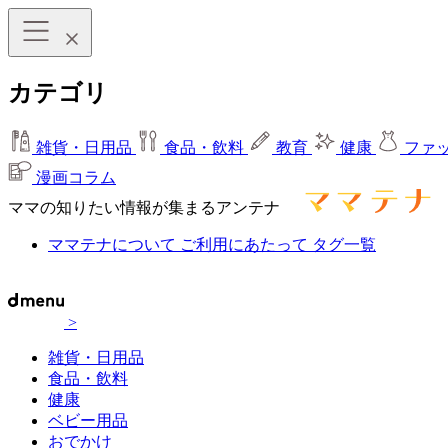
カテゴリ
雑貨・日用品
食品・飲料
教育
健康
ファ
漫画コラム
ママの知りたい情報が集まるアンテナ
ママテナについて
ご利用にあたって
タグ一覧
>
雑貨・日用品
食品・飲料
健康
ベビー用品
おでかけ