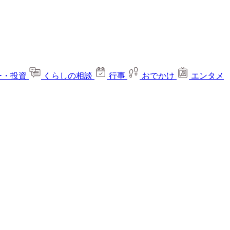
ー・投資
くらしの相談
行事
おでかけ
エンタメ