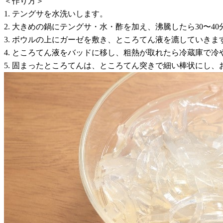
＜作り方＞
1. テングサを水洗いします。
2. 大きめの鍋にテングサ・水・酢を加え、沸騰したら30〜4
3. ボウルの上にガーゼを敷き、ところてん液を漉していきま
4. ところてん液をバッドに移し、粗熱が取れたら冷蔵庫で冷
5. 固まったところてんは、ところてん突きで細い棒状にし