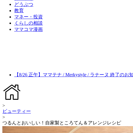
どうぶつ
教育
マネー・投資
くらしの相談
ママコマ漫画
【8/26 正午】ママテナ / Merkystyle / ラナーヌ 終了の
>
ビューティー
>
つるんとおいしい！自家製ところてん＆アレンジレシピ