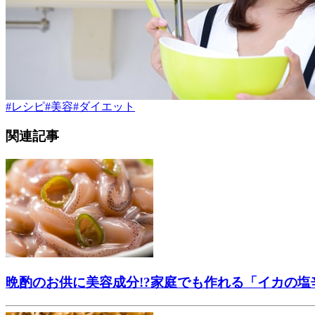
#
レシピ
#
美容
#
ダイエット
関連記事
晩酌のお供に美容成分!?家庭でも作れる「イカの塩