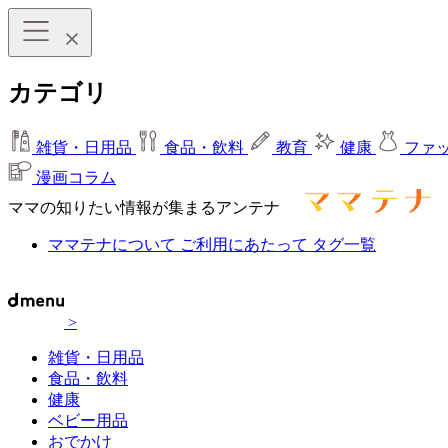
カテゴリ
雑貨・日用品
食品・飲料
教育
健康
ファ
漫画コラム
ママの知りたい情報が集まるアンテナ
ママテナについて
ご利用にあたって
タグ一覧
>
雑貨・日用品
食品・飲料
健康
ベビー用品
おでかけ