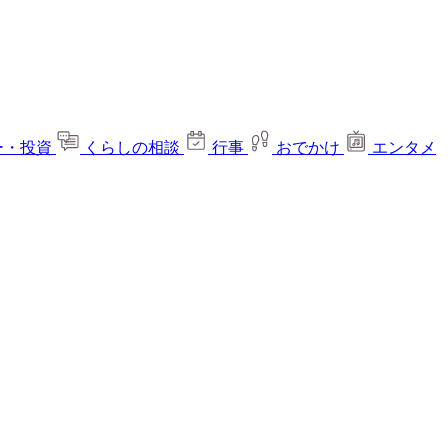
ー・投資
くらしの相談
行事
おでかけ
エンタメ