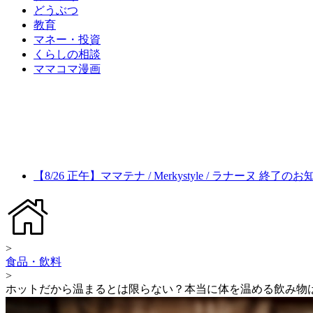
どうぶつ
教育
マネー・投資
くらしの相談
ママコマ漫画
【8/26 正午】ママテナ / Merkystyle / ラナーヌ 終了の
>
食品・飲料
>
ホットだから温まるとは限らない？本当に体を温める飲み物