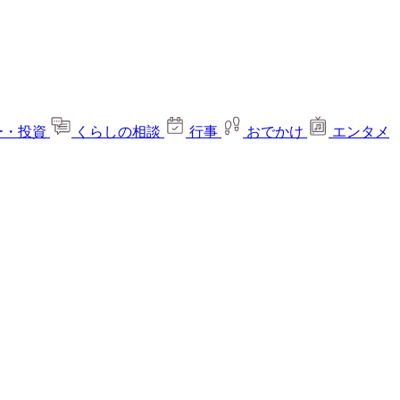
ー・投資
くらしの相談
行事
おでかけ
エンタメ