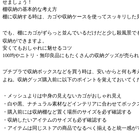
せましょう！
棚収納の基本的な考え方
棚に収納する時は、カゴや収納ケースを使ってスッキリした
でも、棚にカゴがずらっと並んでいるだけだと少し殺風景で
収納ができますよ。
安くてもおしゃれに魅せるコツ
100均やニトリ・無印良品にもたくさんの収納グッズが売ら
プチプラで収納ボックスなどを買う時は、安いからと何も考
よね。収納グッズ購入前に以下のポイントを覚えておいてく
・メッシュよりは中身の見えないカゴがおしゃれ見え
・白や黒、ナチュラル素材などインテリアに合わせてボック
・購入前には収納棚など置く場所のサイズを必ず確認する
・収納したいアイテムのサイズも必ず確認する
・アイテムは同じストアの商品でなるべく揃えると統一感が