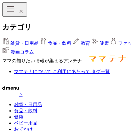
カテゴリ
雑貨・日用品
食品・飲料
教育
健康
ファ
漫画コラム
ママの知りたい情報が集まるアンテナ
ママテナについて
ご利用にあたって
タグ一覧
>
雑貨・日用品
食品・飲料
健康
ベビー用品
おでかけ