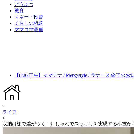
どうぶつ
教育
マネー・投資
くらしの相談
ママコマ漫画
【8/26 正午】ママテナ / Merkystyle / ラナーヌ 終了の
>
ライフ
>
収納は棚で差がつく！おしゃれでスッキリを実現する小技から