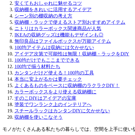
安くてもおしゃれに魅せるコツ
収納棚をきれいに活用するアイデア
シーン別の棚収納の考え方
収納棚・ラックで使えるストア別おすすめアイテム
ニトリはカラーボックス関連商品が人気
IKEAの収納グッズは機能もデザインも◎
無印良品はファイルボックスが万能アイテム
100均アイテムは収納には欠かせない
アイデア次第で可能性は無限！収納棚・ラックをDIY
100均だけでもここまでできる
100均で揃う材料たち
カンタンだけど使える！100均の工具
本当に安上がるかは要チェック
よくあるものをベースに収納棚のラクラクDIY！
カラーボックスをより使える収納棚に
すのこDIYはアイデアの宝庫
塗装でワンランク上のインテリアへ
スチールラックはカンタンDIYに欠かせない
収納棚を使いこなそう
モノがたくさんある私たちの暮らしでは、空間を上手に使い