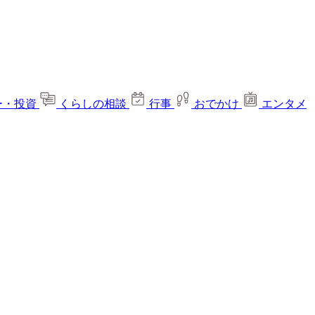
ー・投資
くらしの相談
行事
おでかけ
エンタメ