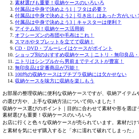
素材選びも重要！収納ケースのいろいろ
付属品は中身で決めよう1｜フタは必要？
付属品は中身で決めよう2｜引き出しはあった方がいい
付属品は中身で決めよう3｜キャスターは便利？
アイテム別！収納ケース活用術
オフシーズンの布団や毛布はこれ！
スマホやタブレットを立てて収納！
CD・DVD・ブルーレイはケースがポイント
ショップ別のおすすめ収納ケース｜ニトリ・無印良品・1
ニトリはシンプルから男前までテイストが豊富！
無印良品は定番商品が万能！
100均の収納ケースはプチプラ収納には欠かせない
収納ケースを味方に収納を楽しもう
お部屋の整理収納に便利な収納ケースですが、収納アイテムや
の選び方や、上手な収納方法について伺いました！
収納ケース選びのポイント｜目的に合わせて素材や形を選ぼ
素材選びも重要！収納ケースのいろいろ
お店に行くと色々な収納ケースが売られています。素材だけ
と素材を気にせず購入すると「水に濡れて破れてしまった」