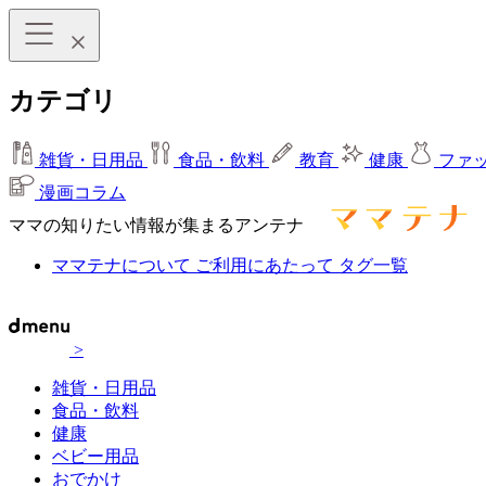
カテゴリ
雑貨・日用品
食品・飲料
教育
健康
ファ
漫画コラム
ママの知りたい情報が集まるアンテナ
ママテナについて
ご利用にあたって
タグ一覧
>
雑貨・日用品
食品・飲料
健康
ベビー用品
おでかけ