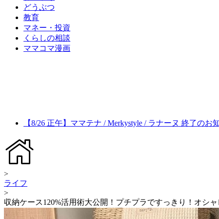
どうぶつ
教育
マネー・投資
くらしの相談
ママコマ漫画
【8/26 正午】ママテナ / Merkystyle / ラナーヌ 終了の
>
ライフ
>
収納ケース120%活用術大公開！プチプラですっきり！オシャ