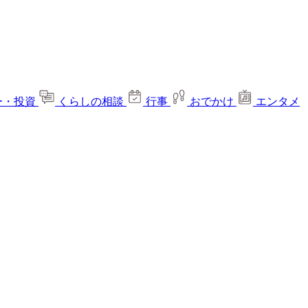
ー・投資
くらしの相談
行事
おでかけ
エンタメ