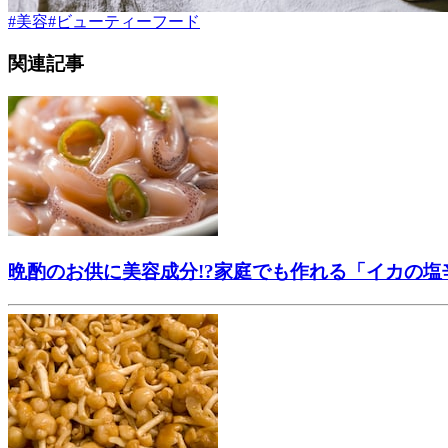
#
美容
#
ビューティーフード
関連記事
晩酌のお供に美容成分!?家庭でも作れる「イカの塩