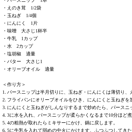
・パースニップ 1本
・えのき茸 1/2袋
・玉ねぎ 1/4個
・にんにく 1片
・味噌 大さじ1杯半
・牛乳 1カップ
・水 2カップ
・塩胡椒 適量
・バター 大さじ1
・オリーブオイル 適量
＜作り方＞
1. パースニップは半月切りに、玉ねぎ・にんにくは薄切り、
2. フライパンにオリーブオイルをひき、にんにくと玉ねぎ
3. にんにくと玉ねぎがしんなりするまで炒めたら、パース
4. 3に水を入れ、パースニップが柔らかくなるまで10分ほど
5. 4の粗熱が取れたらミキサーにかけ、鍋に戻します。
6. 5に牛乳を入れて弱めの中火にかけます。ふつふつして