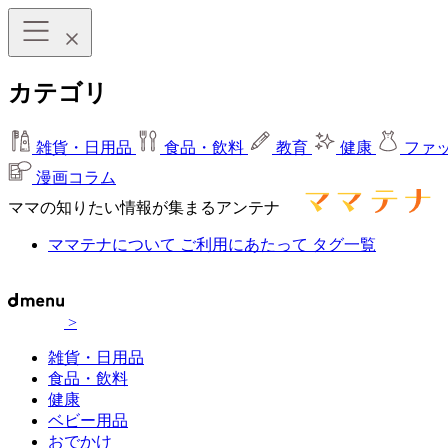
カテゴリ
雑貨・日用品
食品・飲料
教育
健康
ファ
漫画コラム
ママの知りたい情報が集まるアンテナ
ママテナについて
ご利用にあたって
タグ一覧
>
雑貨・日用品
食品・飲料
健康
ベビー用品
おでかけ