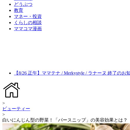
どうぶつ
教育
マネー・投資
くらしの相談
ママコマ漫画
【8/26 正午】ママテナ / Merkystyle / ラナーヌ 終了の
>
ビューティー
>
白いにんじん型の野菜！「パースニップ」の美容効果とは？