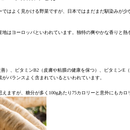
ーではよく見かける野菜ですが、日本ではまだまだ馴染みが少
産地はヨーロッパといわれています。独特の爽やかな香りと熱
善）、ビタミンB2（皮膚や粘膜の健康を保つ）、ビタミンE
素がバランスよく含まれているといわれています。
えますが、糖分が多く100gあたり75カロリーと意外にもカ