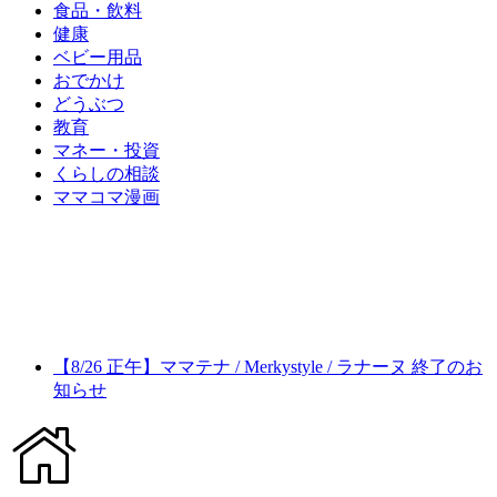
食品・飲料
健康
ベビー用品
おでかけ
どうぶつ
教育
マネー・投資
くらしの相談
ママコマ漫画
【8/26 正午】ママテナ / Merkystyle / ラナーヌ 終了のお
知らせ