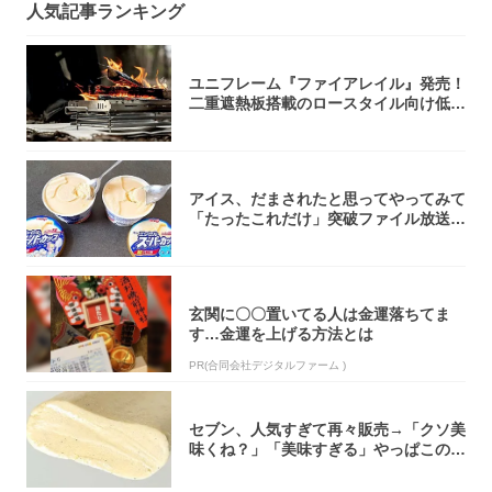
人気記事ランキング
ユニフレーム『ファイアレイル』発売！
二重遮熱板搭載のロースタイル向け低型
焚き火台
アイス、だまされたと思ってやってみて
「たったこれだけ」突破ファイル放送で
大注目！...
玄関に〇〇置いてる人は金運落ちてま
す…金運を上げる方法とは
PR(合同会社デジタルファーム )
セブン、人気すぎて再々販売→「クソ美
味くね？」「美味すぎる」やっぱこのク
オリティ...