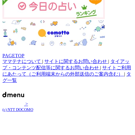
PAGETOP
ママテナについて
|
サイトに関するお問い合わせ
|
タイアッ
プ・コンテンツ配信等に関するお問い合わせ
|
サイトご利用
にあたって（ご利用端末からの外部送信のご案内含む）
|
タ
グ一覧
>
(c) NTT DOCOMO