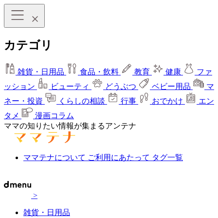
カテゴリ
雑貨・日用品
食品・飲料
教育
健康
ファ
ッション
ビューティ
どうぶつ
ベビー用品
マ
ネー・投資
くらしの相談
行事
おでかけ
エン
タメ
漫画コラム
ママの知りたい情報が集まるアンテナ
ママテナについて
ご利用にあたって
タグ一覧
>
雑貨・日用品