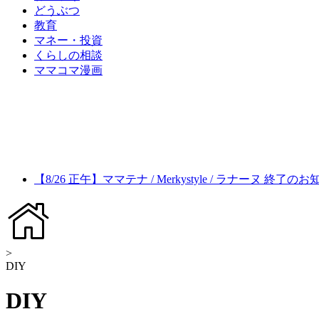
どうぶつ
教育
マネー・投資
くらしの相談
ママコマ漫画
【8/26 正午】ママテナ / Merkystyle / ラナーヌ 終了の
>
DIY
DIY