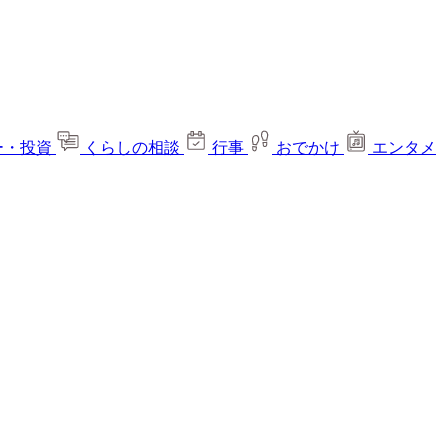
ー・投資
くらしの相談
行事
おでかけ
エンタメ