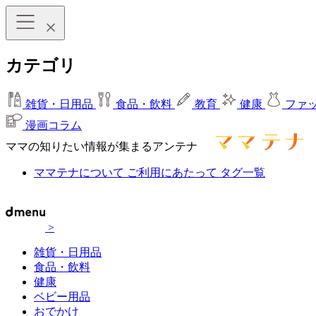
カテゴリ
雑貨・日用品
食品・飲料
教育
健康
ファ
漫画コラム
ママの知りたい情報が集まるアンテナ
ママテナについて
ご利用にあたって
タグ一覧
>
雑貨・日用品
食品・飲料
健康
ベビー用品
おでかけ