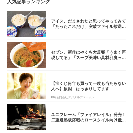
人気記事ランキング
アイス、だまされたと思ってやってみて
「たったこれだけ」突破ファイル放送で
大注目！...
セブン、新作はやくも大反響「うまく再
現してる」「スープ美味い具材邪魔って
くらい美...
【宝くじ何年も買って一度も当たらない
人へ】原因、はっきりしてます
PR(合同会社デジタルファーム )
ユニフレーム『ファイアレイル』発売！
二重遮熱板搭載のロースタイル向け低型
焚き火台