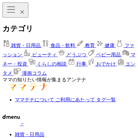
カテゴリ
雑貨・日用品
食品・飲料
教育
健康
ファ
ッション
ビューティ
どうぶつ
ベビー用品
マ
ネー・投資
くらしの相談
行事
おでかけ
エン
タメ
漫画コラム
ママの知りたい情報が集まるアンテナ
ママテナについて
ご利用にあたって
タグ一覧
>
雑貨・日用品