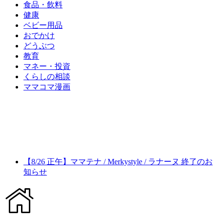
食品・飲料
健康
ベビー用品
おでかけ
どうぶつ
教育
マネー・投資
くらしの相談
ママコマ漫画
【8/26 正午】ママテナ / Merkystyle / ラナーヌ 終了のお
知らせ