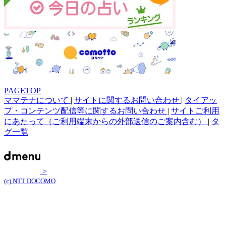
PAGETOP
ママテナについて
|
サイトに関するお問い合わせ
|
タイアッ
プ・コンテンツ配信等に関するお問い合わせ
|
サイトご利用
にあたって（ご利用端末からの外部送信のご案内含む）
|
タ
グ一覧
>
(c) NTT DOCOMO