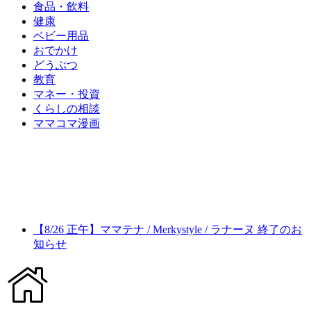
食品・飲料
健康
ベビー用品
おでかけ
どうぶつ
教育
マネー・投資
くらしの相談
ママコマ漫画
【8/26 正午】ママテナ / Merkystyle / ラナーヌ 終了のお
知らせ