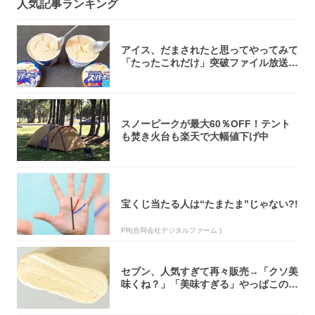
人気記事ランキング
アイス、だまされたと思ってやってみて
「たったこれだけ」突破ファイル放送で
大注目！...
スノーピークが最大60％OFF！テント
も焚き火台も楽天で大幅値下げ中
宝くじ当たる人は“たまたま”じゃない?!
PR(合同会社デジタルファーム )
セブン、人気すぎて再々販売→「クソ美
味くね？」「美味すぎる」やっぱこのク
オリティ...