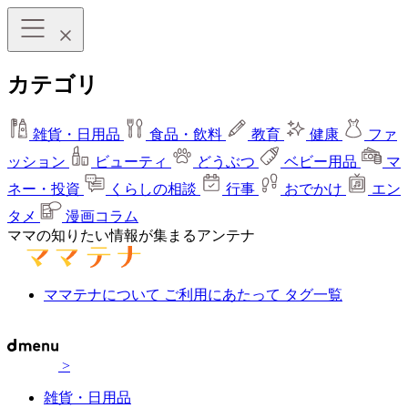
カテゴリ
雑貨・日用品
食品・飲料
教育
健康
ファ
ッション
ビューティ
どうぶつ
ベビー用品
マ
ネー・投資
くらしの相談
行事
おでかけ
エン
タメ
漫画コラム
ママの知りたい情報が集まるアンテナ
ママテナについて
ご利用にあたって
タグ一覧
>
雑貨・日用品