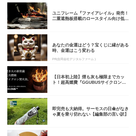
ユニフレーム『ファイアレイル』発売！
二重遮熱板搭載のロースタイル向け低型
焚き火台
あなたの金運はどう？宝くじに縁がある
時、金運はこう変わる
PR(合同会社デジタルファーム )
【日本初上陸】煙も灰も極限までカッ
ト！超高燃費『GGUBUSサイクロン焚
火台』が...
即完売も大納得。サーモスの日傘がなき
ゃ夏を乗り切れない【編集部の言い訳】