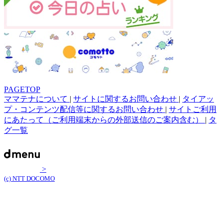
PAGETOP
ママテナについて
|
サイトに関するお問い合わせ
|
タイアッ
プ・コンテンツ配信等に関するお問い合わせ
|
サイトご利用
にあたって（ご利用端末からの外部送信のご案内含む）
|
タ
グ一覧
>
(c) NTT DOCOMO