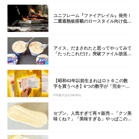
ユニフレーム『ファイアレイル』発売！
二重遮熱板搭載のロースタイル向け低型
焚き火台
アイス、だまされたと思ってやってみて
「たったこれだけ」突破ファイル放送で
大注目！...
【昭和43年以前生まれはロト６この数
字を買うべき】6つの数字が「完全一
致」する方...
PR(株式会社MURA)
セブン、人気すぎて再々販売→「クソ美
味くね？」「美味すぎる」やっぱこのク
オリティ...