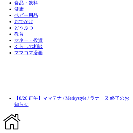
食品・飲料
健康
ベビー用品
おでかけ
どうぶつ
教育
マネー・投資
くらしの相談
ママコマ漫画
【8/26 正午】ママテナ / Merkystyle / ラナーヌ 終了のお
知らせ