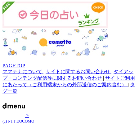
PAGETOP
ママテナについて
|
サイトに関するお問い合わせ
|
タイアッ
プ・コンテンツ配信等に関するお問い合わせ
|
サイトご利用
にあたって（ご利用端末からの外部送信のご案内含む）
|
タ
グ一覧
>
(c) NTT DOCOMO