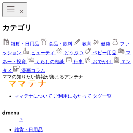
カテゴリ
雑貨・日用品
食品・飲料
教育
健康
ファ
ッション
ビューティ
どうぶつ
ベビー用品
マ
ネー・投資
くらしの相談
行事
おでかけ
エン
タメ
漫画コラム
ママの知りたい情報が集まるアンテナ
ママテナについて
ご利用にあたって
タグ一覧
>
雑貨・日用品