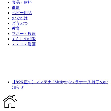
食品・飲料
健康
ベビー用品
おでかけ
どうぶつ
教育
マネー・投資
くらしの相談
ママコマ漫画
【8/26 正午】ママテナ / Merkystyle / ラナーヌ 終了のお
知らせ