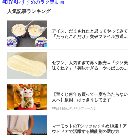
#
DIY
#
おすすめのラク楽動画
人気記事ランキング
アイス、だまされたと思ってやってみて
「たったこれだけ」突破ファイル放送で
大注目！...
セブン、人気すぎて再々販売→「クソ美
味くね？」「美味すぎる」やっぱこのク
オリティ...
【宝くじ何年も買って一度も当たらない
人へ】原因、はっきりしてます
PR(合同会社デジタルファーム )
マーモットのTシャツおすすめ10選！ア
ウトドアで活躍する機能別の選び方