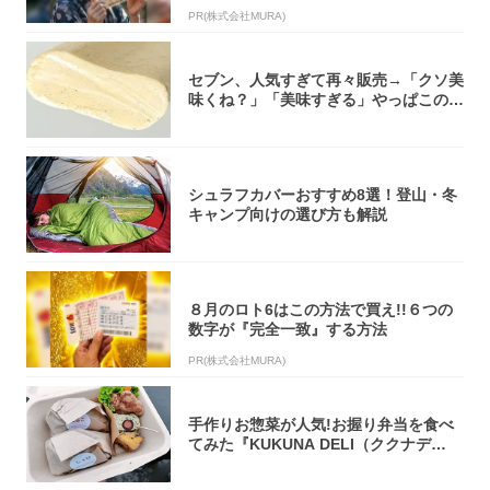
PR(株式会社MURA)
セブン、人気すぎて再々販売→「クソ美
味くね？」「美味すぎる」やっぱこのク
オリティ...
シュラフカバーおすすめ8選！登山・冬
キャンプ向けの選び方も解説
８月のロト6はこの方法で買え!!６つの
数字が『完全一致』する方法
PR(株式会社MURA)
手作りお惣菜が人気!お握り弁当を食べ
てみた『KUKUNA DELI（ククナデ
リ）...