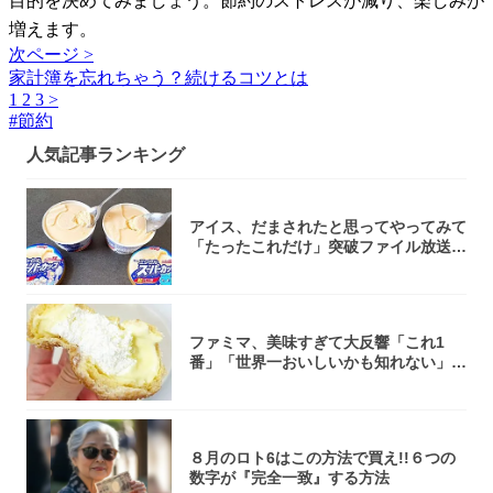
目的を決めてみましょう。節約のストレスが減り、楽しみが
増えます。
次ページ >
家計簿を忘れちゃう？続けるコツとは
1
2
3
>
#
節約
人気記事ランキング
アイス、だまされたと思ってやってみて
「たったこれだけ」突破ファイル放送で
大注目！...
ファミマ、美味すぎて大反響「これ1
番」「世界一おいしいかも知れない」
「飲めそう」
８月のロト6はこの方法で買え!!６つの
数字が『完全一致』する方法