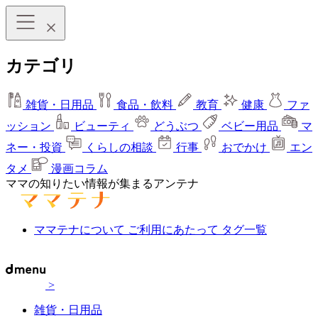
カテゴリ
雑貨・日用品
食品・飲料
教育
健康
ファ
ッション
ビューティ
どうぶつ
ベビー用品
マ
ネー・投資
くらしの相談
行事
おでかけ
エン
タメ
漫画コラム
ママの知りたい情報が集まるアンテナ
ママテナについて
ご利用にあたって
タグ一覧
>
雑貨・日用品