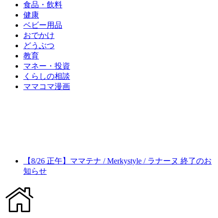
食品・飲料
健康
ベビー用品
おでかけ
どうぶつ
教育
マネー・投資
くらしの相談
ママコマ漫画
【8/26 正午】ママテナ / Merkystyle / ラナーヌ 終了のお
知らせ