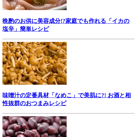
晩酌のお供に美容成分!?家庭でも作れる「イカの
塩辛」簡単レシピ
味噌汁の定番具材「なめこ」で美肌に?! お酒と相
性抜群のおつまみレシピ