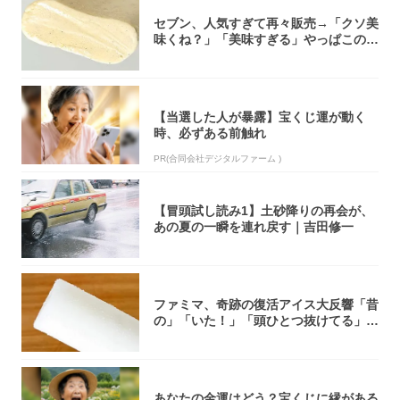
セブン、人気すぎて再々販売→「クソ美
味くね？」「美味すぎる」やっぱこのク
オリティ...
【当選した人が暴露】宝くじ運が動く
時、必ずある前触れ
PR(合同会社デジタルファーム )
【冒頭試し読み1】土砂降りの再会が、
あの夏の一瞬を連れ戻す｜吉田修一
ファミマ、奇跡の復活アイス大反響「昔
の」「いた！」「頭ひとつ抜けてる」
「何本でも...
あなたの金運はどう？宝くじに縁がある