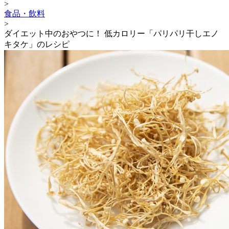
>
食品・飲料
>
ダイエット中のおやつに！ 低カロリー「パリパリ干しエノ
キタケ」のレシピ