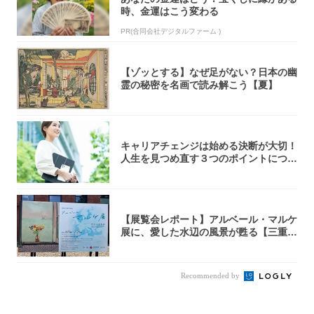
時、金運はこう変わる
PR(合同会社デジタルファーム )
【ゾッとする】なぜ足がない？日本の幽
霊の秘密を名画で読み解こう【夏】
キャリアチェンジは始める決断が大切！
人生を見つめ直す３つのポイントについ
て解説し...
【展覧会レポート】アルベール・マルケ
展に、愛した水辺の風景が甦る【三重県
立美術館...
Recommended by