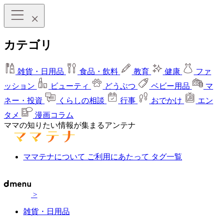
カテゴリ
雑貨・日用品
食品・飲料
教育
健康
ファ
ッション
ビューティ
どうぶつ
ベビー用品
マ
ネー・投資
くらしの相談
行事
おでかけ
エン
タメ
漫画コラム
ママの知りたい情報が集まるアンテナ
ママテナについて
ご利用にあたって
タグ一覧
>
雑貨・日用品