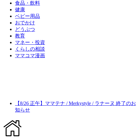
食品・飲料
健康
ベビー用品
おでかけ
どうぶつ
教育
マネー・投資
くらしの相談
ママコマ漫画
【8/26 正午】ママテナ / Merkystyle / ラナーヌ 終了のお
知らせ