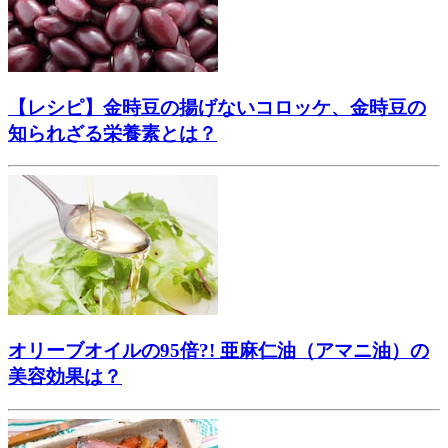
【レシピ】金時豆の揚げないコロッケ、金時豆の
知られざる栄養素とは？
オリーブオイルの95倍?! 亜麻仁油（アマニ油）の
美容効果は？