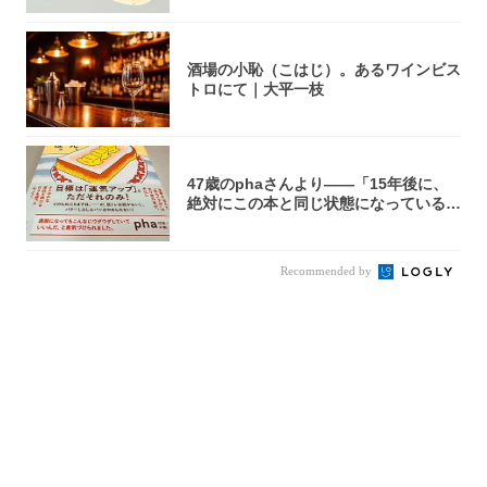
酒場の小恥（こはじ）。あるワインビス
トロにて｜大平一枝
47歳のphaさんより――「15年後に、
絶対にこの本と同じ状態になっている自
信が...
Recommended by