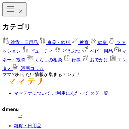
カテゴリ
雑貨・日用品
食品・飲料
教育
健康
ファ
ッション
ビューティ
どうぶつ
ベビー用品
マ
ネー・投資
くらしの相談
行事
おでかけ
エン
タメ
漫画コラム
ママの知りたい情報が集まるアンテナ
ママテナについて
ご利用にあたって
タグ一覧
>
雑貨・日用品