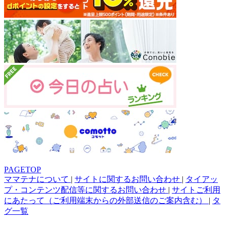
PAGETOP
ママテナについて
|
サイトに関するお問い合わせ
|
タイアッ
プ・コンテンツ配信等に関するお問い合わせ
|
サイトご利用
にあたって（ご利用端末からの外部送信のご案内含む）
|
タ
グ一覧