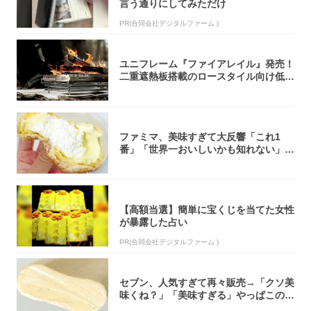
言う通りにしてみただけ
PR(合同会社デジタルファーム )
ユニフレーム『ファイアレイル』発売！
二重遮熱板搭載のロースタイル向け低型
焚き火台
ファミマ、美味すぎて大反響「これ1
番」「世界一おいしいかも知れない」
「飲めそう」
【高額当選】簡単に宝くじを当てた女性
が暴露した占い
PR(合同会社デジタルファーム )
セブン、人気すぎて再々販売→「クソ美
味くね？」「美味すぎる」やっぱこのク
オリティ...