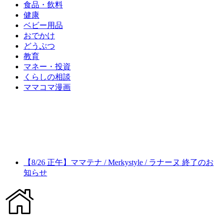
食品・飲料
健康
ベビー用品
おでかけ
どうぶつ
教育
マネー・投資
くらしの相談
ママコマ漫画
【8/26 正午】ママテナ / Merkystyle / ラナーヌ 終了のお
知らせ