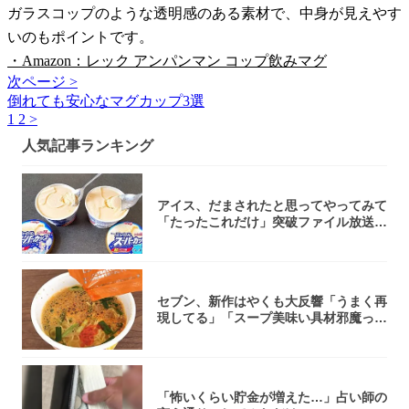
ガラスコップのような透明感のある素材で、中身が見えやす
いのもポイントです。
・Amazon：レック アンパンマン コップ飲みマグ
次ページ >
倒れても安心なマグカップ3選
1
2
>
人気記事ランキング
アイス、だまされたと思ってやってみて
「たったこれだけ」突破ファイル放送で
大注目！...
セブン、新作はやくも大反響「うまく再
現してる」「スープ美味い具材邪魔って
くらい美...
「怖いくらい貯金が増えた…」占い師の