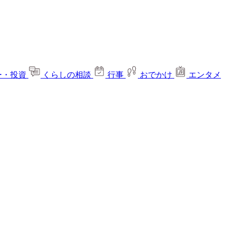
ー・投資
くらしの相談
行事
おでかけ
エンタメ