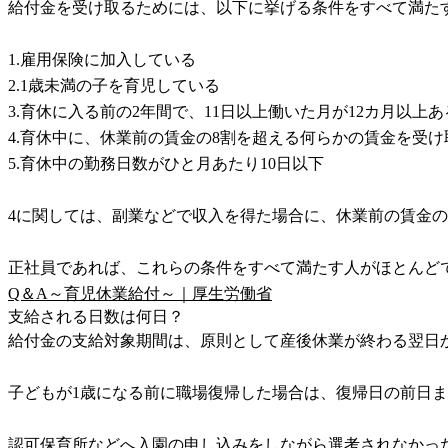
給付金を受け取るためには、以下に挙げる条件をすべて満た
1.雇用保険に加入している
2.1歳未満の子を育児している
3.育休に入る前の2年間で、11日以上働いた月が12カ月以上あ
4.育休中に、休業前の賃金の8割を超える何らかの賃金を受
5.育休中の勤務日数がひと月あたり10日以下
4に関しては、副業などで収入を得た場合に、休業前の賃金の
正社員であれば、これらの条件をすべて満たす人がほとんど
Q＆A～育児休業給付～｜厚生労働省
支給される日数は何日？
給付金の支給対象期間は、原則として産後休業が終わる翌日
子どもが1歳になる前に職場復帰した場合は、復帰日の前日
認可保育所などへ入園の申し込みをしながら選考されなかった