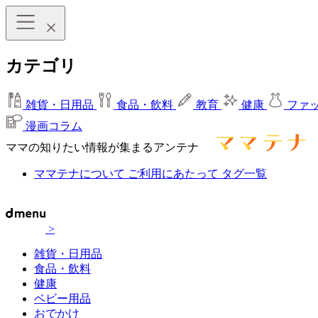
カテゴリ
雑貨・日用品
食品・飲料
教育
健康
ファ
漫画コラム
ママの知りたい情報が集まるアンテナ
ママテナについて
ご利用にあたって
タグ一覧
>
雑貨・日用品
食品・飲料
健康
ベビー用品
おでかけ