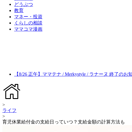
どうぶつ
教育
マネー・投資
くらしの相談
ママコマ漫画
【8/26 正午】ママテナ / Merkystyle / ラナーヌ 終了の
>
ライフ
>
育児休業給付金の支給日っていつ？支給金額の計算方法も