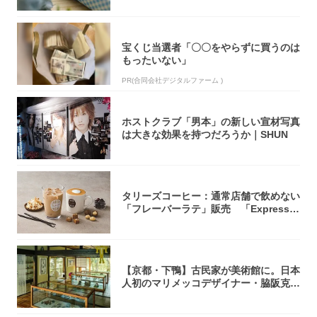
宝くじ当選者「〇〇をやらずに買うのは
もったいない」
PR(合同会社デジタルファーム )
ホストクラブ「男本」の新しい宣材写真
は大きな効果を持つだろうか｜SHUN
タリーズコーヒー：通常店舗で飲めない
「フレーバーラテ」販売 「Express目
白...
【京都・下鴨】古民家が美術館に。日本
人初のマリメッコデザイナー・脇阪克二
の約60...