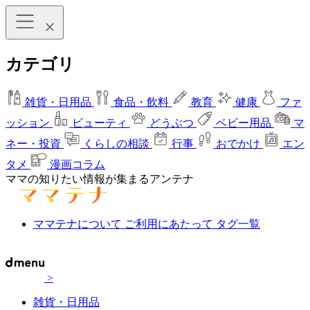
カテゴリ
雑貨・日用品
食品・飲料
教育
健康
ファ
ッション
ビューティ
どうぶつ
ベビー用品
マ
ネー・投資
くらしの相談
行事
おでかけ
エン
タメ
漫画コラム
ママの知りたい情報が集まるアンテナ
ママテナについて
ご利用にあたって
タグ一覧
>
雑貨・日用品