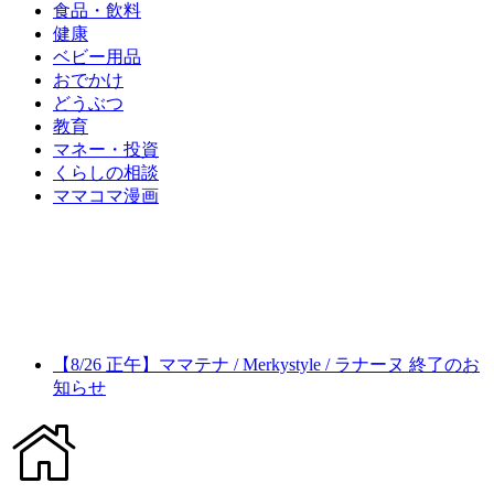
食品・飲料
健康
ベビー用品
おでかけ
どうぶつ
教育
マネー・投資
くらしの相談
ママコマ漫画
【8/26 正午】ママテナ / Merkystyle / ラナーヌ 終了のお
知らせ