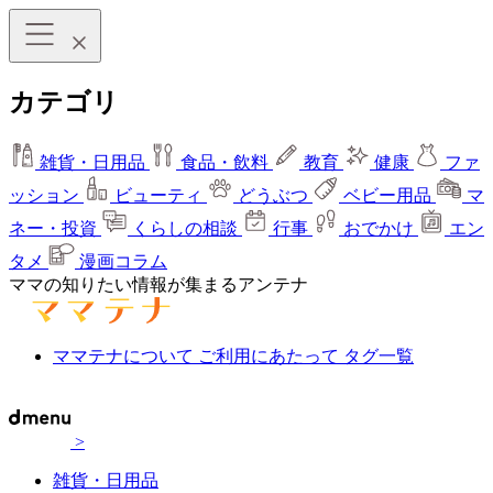
カテゴリ
雑貨・日用品
食品・飲料
教育
健康
ファ
ッション
ビューティ
どうぶつ
ベビー用品
マ
ネー・投資
くらしの相談
行事
おでかけ
エン
タメ
漫画コラム
ママの知りたい情報が集まるアンテナ
ママテナについて
ご利用にあたって
タグ一覧
>
雑貨・日用品