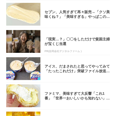
セブン、人気すぎて再々販売→「クソ美
味くね？」「美味すぎる」やっぱこのク
オリティ...
「現実…？」〇〇をしただけで貧困主婦
が宝くじ当選
PR(合同会社デジタルファーム )
アイス、だまされたと思ってやってみて
「たったこれだけ」突破ファイル放送で
大注目！...
ファミマ、美味すぎて大反響「これ1
番」「世界一おいしいかも知れない」
「飲めそう」