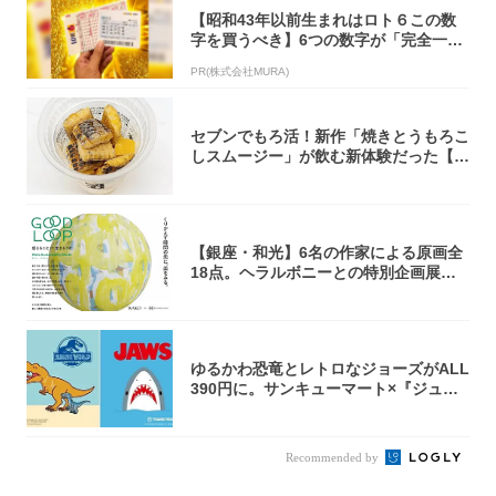
【昭和43年以前生まれはロト６この数
字を買うべき】6つの数字が「完全一
致」する方...
PR(株式会社MURA)
セブンでもろ活！新作「焼きとうもろこ
しスムージー」が飲む新体験だった【東
京の一部...
【銀座・和光】6名の作家による原画全
18点。ヘラルボニーとの特別企画展「G
OOD...
ゆるかわ恐竜とレトロなジョーズがALL
390円に。サンキューマート×『ジュラ
シッ...
Recommended by