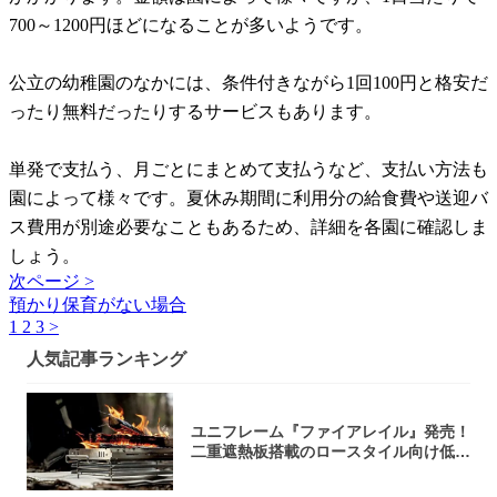
700～1200円ほどになることが多いようです。
公立の幼稚園のなかには、条件付きながら1回100円と格安だ
ったり無料だったりするサービスもあります。
単発で支払う、月ごとにまとめて支払うなど、支払い方法も
園によって様々です。夏休み期間に利用分の給食費や送迎バ
ス費用が別途必要なこともあるため、詳細を各園に確認しま
しょう。
次ページ >
預かり保育がない場合
1
2
3
>
人気記事ランキング
ユニフレーム『ファイアレイル』発売！
二重遮熱板搭載のロースタイル向け低型
焚き火台