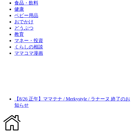
食品・飲料
健康
ベビー用品
おでかけ
どうぶつ
教育
マネー・投資
くらしの相談
ママコマ漫画
【8/26 正午】ママテナ / Merkystyle / ラナーヌ 終了のお
知らせ