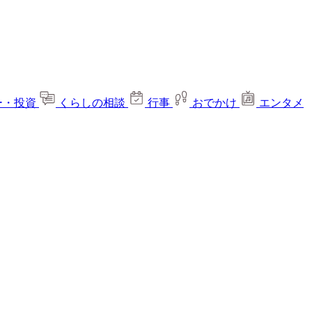
ー・投資
くらしの相談
行事
おでかけ
エンタメ