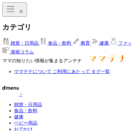
カテゴリ
雑貨・日用品
食品・飲料
教育
健康
ファ
漫画コラム
ママの知りたい情報が集まるアンテナ
ママテナについて
ご利用にあたって
タグ一覧
>
雑貨・日用品
食品・飲料
健康
ベビー用品
おでかけ