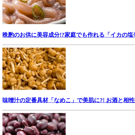
晩酌のお供に美容成分!?家庭でも作れる「イカの塩
味噌汁の定番具材「なめこ」で美肌に?! お酒と相