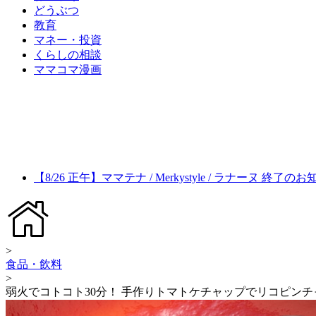
どうぶつ
教育
マネー・投資
くらしの相談
ママコマ漫画
【8/26 正午】ママテナ / Merkystyle / ラナーヌ 終了の
>
食品・飲料
>
弱火でコトコト30分！ 手作りトマトケチャップでリコピンチ