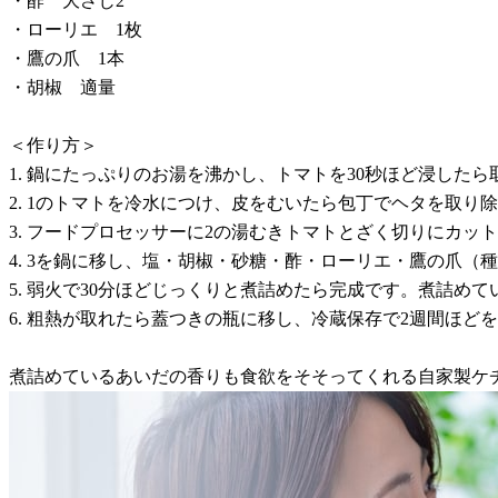
・酢 大さじ2
・ローリエ 1枚
・鷹の爪 1本
・胡椒 適量
＜作り方＞
1. 鍋にたっぷりのお湯を沸かし、トマトを30秒ほど浸した
2. 1のトマトを冷水につけ、皮をむいたら包丁でヘタを取り
3. フードプロセッサーに2の湯むきトマトとざく切りにカ
4. 3を鍋に移し、塩・胡椒・砂糖・酢・ローリエ・鷹の爪
5. 弱火で30分ほどじっくりと煮詰めたら完成です。煮詰め
6. 粗熱が取れたら蓋つきの瓶に移し、冷蔵保存で2週間ほど
煮詰めているあいだの香りも食欲をそそってくれる自家製ケ