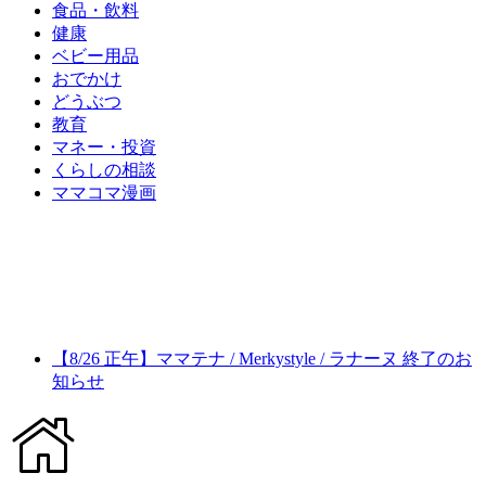
食品・飲料
健康
ベビー用品
おでかけ
どうぶつ
教育
マネー・投資
くらしの相談
ママコマ漫画
【8/26 正午】ママテナ / Merkystyle / ラナーヌ 終了のお
知らせ