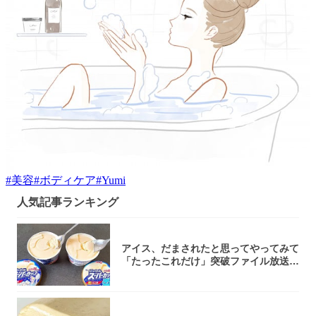
#
美容
#
ボディケア
#
Yumi
人気記事ランキング
アイス、だまされたと思ってやってみて
「たったこれだけ」突破ファイル放送で
大注目！...