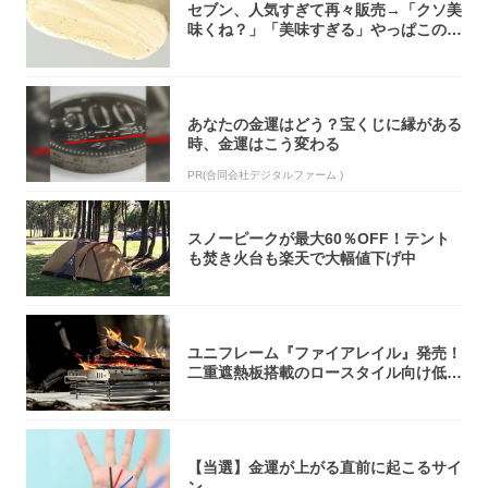
セブン、人気すぎて再々販売→「クソ美
味くね？」「美味すぎる」やっぱこのク
オリティ...
あなたの金運はどう？宝くじに縁がある
時、金運はこう変わる
PR(合同会社デジタルファーム )
スノーピークが最大60％OFF！テント
も焚き火台も楽天で大幅値下げ中
ユニフレーム『ファイアレイル』発売！
二重遮熱板搭載のロースタイル向け低型
焚き火台
【当選】金運が上がる直前に起こるサイ
ン