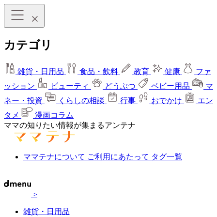
カテゴリ
雑貨・日用品
食品・飲料
教育
健康
ファ
ッション
ビューティ
どうぶつ
ベビー用品
マ
ネー・投資
くらしの相談
行事
おでかけ
エン
タメ
漫画コラム
ママの知りたい情報が集まるアンテナ
ママテナについて
ご利用にあたって
タグ一覧
>
雑貨・日用品