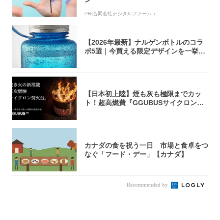
PR(合同会社デジタルファーム )
【2026年最新】ナルゲンボトルのコラ
ボ5選｜今買える限定デザインを一挙紹
介！
【日本初上陸】煙も灰も極限までカッ
ト！超高燃費『GGUBUSサイクロン焚
火台』が...
カナダの食を祝う一日 市場と食卓をつ
なぐ「フード・デー」【カナダ】
Recommended by