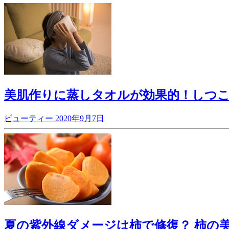
美肌作りに蒸しタオルが効果的！しつ
ビューティー
2020年9月7日
夏の紫外線ダメージは柿で修復？ 柿の