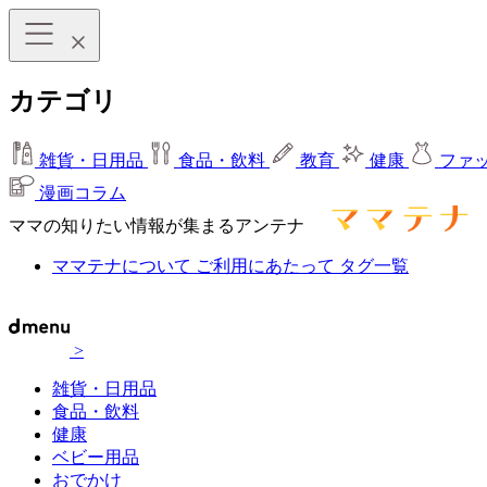
カテゴリ
雑貨・日用品
食品・飲料
教育
健康
ファ
漫画コラム
ママの知りたい情報が集まるアンテナ
ママテナについて
ご利用にあたって
タグ一覧
>
雑貨・日用品
食品・飲料
健康
ベビー用品
おでかけ