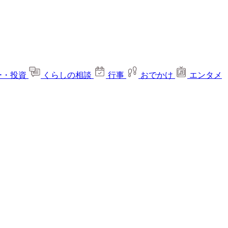
ー・投資
くらしの相談
行事
おでかけ
エンタメ