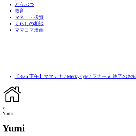
どうぶつ
教育
マネー・投資
くらしの相談
ママコマ漫画
【8/26 正午】ママテナ / Merkystyle / ラナーヌ 終了の
>
Yumi
Yumi