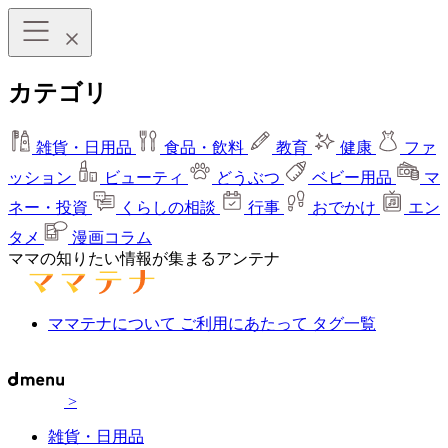
カテゴリ
雑貨・日用品
食品・飲料
教育
健康
ファ
ッション
ビューティ
どうぶつ
ベビー用品
マ
ネー・投資
くらしの相談
行事
おでかけ
エン
タメ
漫画コラム
ママの知りたい情報が集まるアンテナ
ママテナについて
ご利用にあたって
タグ一覧
>
雑貨・日用品