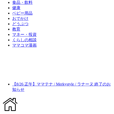
食品・飲料
健康
ベビー用品
おでかけ
どうぶつ
教育
マネー・投資
くらしの相談
ママコマ漫画
【8/26 正午】ママテナ / Merkystyle / ラナーヌ 終了のお
知らせ