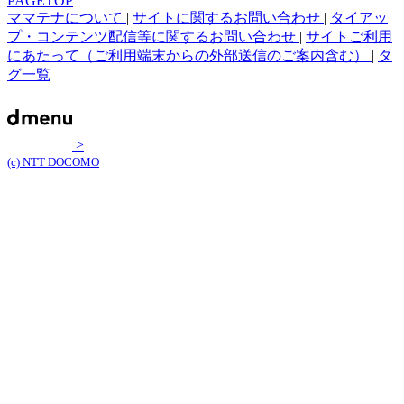
PAGETOP
ママテナについて
|
サイトに関するお問い合わせ
|
タイアッ
プ・コンテンツ配信等に関するお問い合わせ
|
サイトご利用
にあたって（ご利用端末からの外部送信のご案内含む）
|
タ
グ一覧
>
(c) NTT DOCOMO