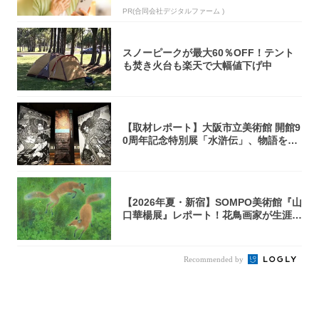
PR(合同会社デジタルファーム )
スノーピークが最大60％OFF！テント
も焚き火台も楽天で大幅値下げ中
【取材レポート】大阪市立美術館 開館9
0周年記念特別展「水滸伝」、物語を知
らない...
【2026年夏・新宿】SOMPO美術館『山
口華楊展』レポート！花鳥画家が生涯描
き...
Recommended by