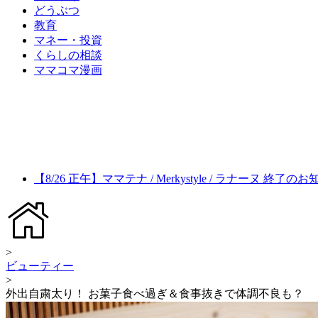
どうぶつ
教育
マネー・投資
くらしの相談
ママコマ漫画
【8/26 正午】ママテナ / Merkystyle / ラナーヌ 終了の
>
ビューティー
>
外出自粛太り！ お菓子食べ過ぎ＆食事抜きで体調不良も？