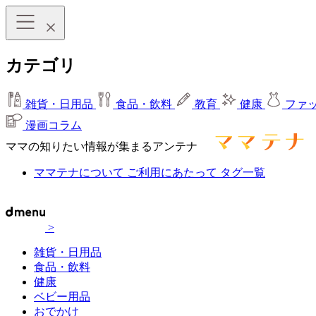
カテゴリ
雑貨・日用品
食品・飲料
教育
健康
ファ
漫画コラム
ママの知りたい情報が集まるアンテナ
ママテナについて
ご利用にあたって
タグ一覧
>
雑貨・日用品
食品・飲料
健康
ベビー用品
おでかけ