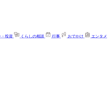
ー・投資
くらしの相談
行事
おでかけ
エンタメ