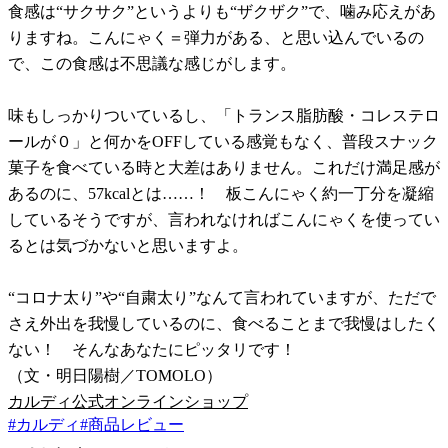
食感は“サクサク”というよりも“ザクザク”で、噛み応えがあ
りますね。こんにゃく＝弾力がある、と思い込んでいるの
で、この食感は不思議な感じがします。
味もしっかりついているし、「トランス脂肪酸・コレステロ
ールが０」と何かをOFFしている感覚もなく、普段スナック
菓子を食べている時と大差はありません。これだけ満足感が
あるのに、57kcalとは……！ 板こんにゃく約一丁分を凝縮
しているそうですが、言われなければこんにゃくを使ってい
るとは気づかないと思いますよ。
“コロナ太り”や“自粛太り”なんて言われていますが、ただで
さえ外出を我慢しているのに、食べることまで我慢はしたく
ない！ そんなあなたにピッタリです！
（文・明日陽樹／TOMOLO）
カルディ公式オンラインショップ
#
カルディ
#
商品レビュー