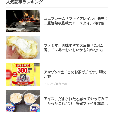
人気記事ランキング
ユニフレーム『ファイアレイル』発売！
二重遮熱板搭載のロースタイル向け低型
焚き火台
ファミマ、美味すぎて大反響「これ1
番」「世界一おいしいかも知れない」
「飲めそう」
アマゾン1位「このお茶ガチです」噂の
お茶
PR(ハーブ健康本舗)
アイス、だまされたと思ってやってみて
「たったこれだけ」突破ファイル放送で
大注目！...