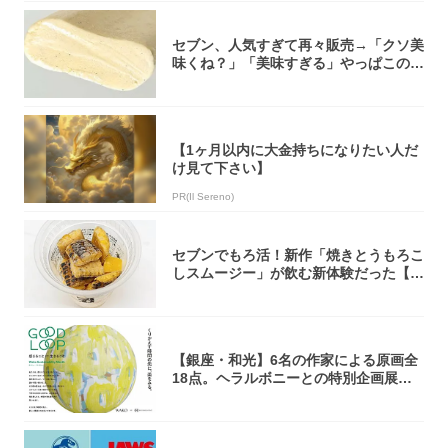
セブン、人気すぎて再々販売→「クソ美
味くね？」「美味すぎる」やっぱこのク
オリティ...
【1ヶ月以内に大金持ちになりたい人だ
け見て下さい】
PR(Il Sereno)
セブンでもろ活！新作「焼きとうもろこ
しスムージー」が飲む新体験だった【東
京の一部...
【銀座・和光】6名の作家による原画全
18点。ヘラルボニーとの特別企画展「G
OOD...