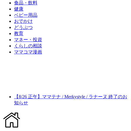
食品・飲料
健康
ベビー用品
おでかけ
どうぶつ
教育
マネー・投資
くらしの相談
ママコマ漫画
【8/26 正午】ママテナ / Merkystyle / ラナーヌ 終了のお
知らせ