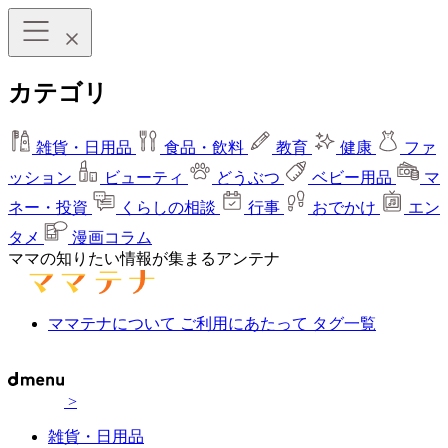
カテゴリ
雑貨・日用品
食品・飲料
教育
健康
ファ
ッション
ビューティ
どうぶつ
ベビー用品
マ
ネー・投資
くらしの相談
行事
おでかけ
エン
タメ
漫画コラム
ママの知りたい情報が集まるアンテナ
ママテナについて
ご利用にあたって
タグ一覧
>
雑貨・日用品