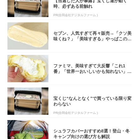
【当選した人が暴露】宝くじ運が動く
時、必ずある前触れ
PR(合同会社デジタルファーム )
セブン、人気すぎて再々販売→「クソ美
味くね？」「美味すぎる」やっぱこのク
オリティ...
ファミマ、美味すぎて大反響「これ1
番」「世界一おいしいかも知れない」
「飲めそう」
宝くじ“なんとなく”で買っている限り変
わらない
PR(合同会社デジタルファーム )
シュラフカバーおすすめ8選！登山・冬
キャンプ向けの選び方も解説