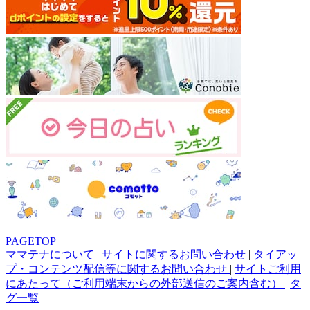
PAGETOP
ママテナについて
|
サイトに関するお問い合わせ
|
タイアッ
プ・コンテンツ配信等に関するお問い合わせ
|
サイトご利用
にあたって（ご利用端末からの外部送信のご案内含む）
|
タ
グ一覧