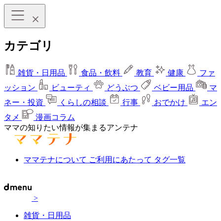
カテゴリ
雑貨・日用品
食品・飲料
教育
健康
ファ
ッション
ビューティ
どうぶつ
ベビー用品
マ
ネー・投資
くらしの相談
行事
おでかけ
エン
タメ
漫画コラム
ママの知りたい情報が集まるアンテナ
ママテナについて
ご利用にあたって
タグ一覧
>
雑貨・日用品