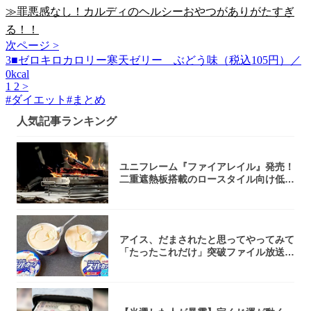
≫罪悪感なし！カルディのヘルシーおやつがありがたすぎ
る！！
次ページ >
3■ゼロキロカロリー寒天ゼリー ぶどう味（税込105円）／
0kcal
1
2
>
#
ダイエット
#
まとめ
人気記事ランキング
ユニフレーム『ファイアレイル』発売！
二重遮熱板搭載のロースタイル向け低型
焚き火台
アイス、だまされたと思ってやってみて
「たったこれだけ」突破ファイル放送で
大注目！...