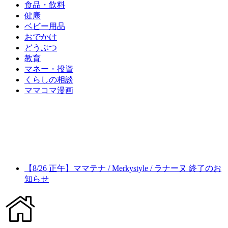
食品・飲料
健康
ベビー用品
おでかけ
どうぶつ
教育
マネー・投資
くらしの相談
ママコマ漫画
【8/26 正午】ママテナ / Merkystyle / ラナーヌ 終了のお
知らせ