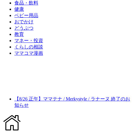
食品・飲料
健康
ベビー用品
おでかけ
どうぶつ
教育
マネー・投資
くらしの相談
ママコマ漫画
【8/26 正午】ママテナ / Merkystyle / ラナーヌ 終了のお
知らせ