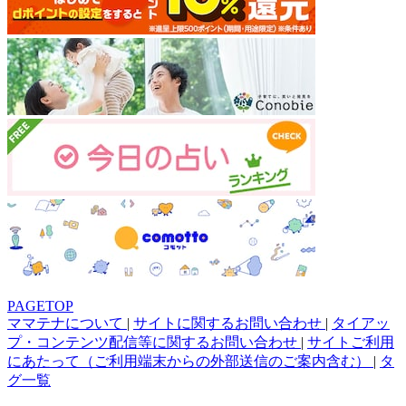
PAGETOP
ママテナについて
|
サイトに関するお問い合わせ
|
タイアッ
プ・コンテンツ配信等に関するお問い合わせ
|
サイトご利用
にあたって（ご利用端末からの外部送信のご案内含む）
|
タ
グ一覧