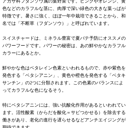
アカザ科フダンソウ属の葉野菜です。ピンクやオレンジ、黄
色などのカラフルな茎に、肉厚で深い緑色の大きな葉っぱが
特徴です。暑さに強く、ほぼ一年中栽培できることから、和
名では「不断草（フダンソウ）」と呼ばれています。
スイスチャードは、ミネラル豊富で夏バテ予防にオススメの
パワーフードです。パワーの秘密は、あの鮮やかなカラフル
カラーにあるとか。
鮮やかな色はベタレイン色素といわれるもので、赤や紫色を
発色する「ベタシアニン」、黄色や橙色を発色する「ベタキ
サンチン」の2つに分類されます。この色素のバランスによ
ってカラフルな色になるそう。
特にベタシアニンには、強い抗酸化作用があるといわれてい
ます。活性酸素（からだを酸化＝サビつかせる）を除去する
働きがあり、老化の進行を遅らせるなどアンチエイジングが
期待できます。