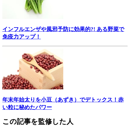
インフルエンザや風邪予防に効果的?! ある野菜で
免疫力アップ！
年末年始太りを小豆（あずき）でデトックス！赤
い粒に秘めたパワー
この記事を監修した人