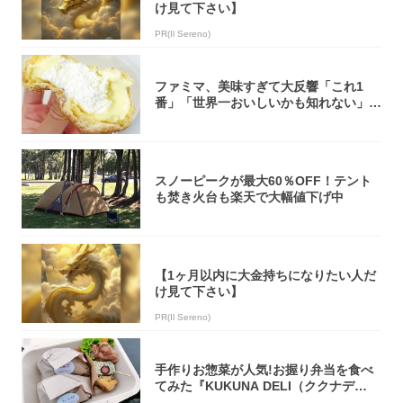
け見て下さい】
PR(Il Sereno)
ファミマ、美味すぎて大反響「これ1
番」「世界一おいしいかも知れない」
「飲めそう」
スノーピークが最大60％OFF！テント
も焚き火台も楽天で大幅値下げ中
【1ヶ月以内に大金持ちになりたい人だ
け見て下さい】
PR(Il Sereno)
手作りお惣菜が人気!お握り弁当を食べ
てみた『KUKUNA DELI（ククナデ
リ）...