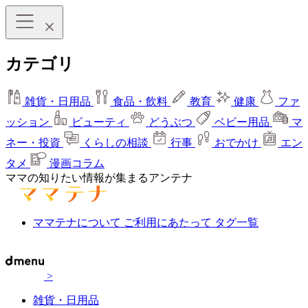
カテゴリ
雑貨・日用品
食品・飲料
教育
健康
ファ
ッション
ビューティ
どうぶつ
ベビー用品
マ
ネー・投資
くらしの相談
行事
おでかけ
エン
タメ
漫画コラム
ママの知りたい情報が集まるアンテナ
ママテナについて
ご利用にあたって
タグ一覧
>
雑貨・日用品