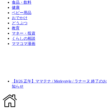
食品・飲料
健康
ベビー用品
おでかけ
どうぶつ
教育
マネー・投資
くらしの相談
ママコマ漫画
【8/26 正午】ママテナ / Merkystyle / ラナーヌ 終了のお
知らせ