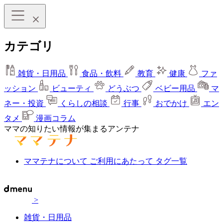
カテゴリ
雑貨・日用品
食品・飲料
教育
健康
ファ
ッション
ビューティ
どうぶつ
ベビー用品
マ
ネー・投資
くらしの相談
行事
おでかけ
エン
タメ
漫画コラム
ママの知りたい情報が集まるアンテナ
ママテナについて
ご利用にあたって
タグ一覧
>
雑貨・日用品