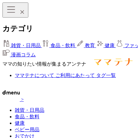
カテゴリ
雑貨・日用品
食品・飲料
教育
健康
ファ
漫画コラム
ママの知りたい情報が集まるアンテナ
ママテナについて
ご利用にあたって
タグ一覧
>
雑貨・日用品
食品・飲料
健康
ベビー用品
おでかけ