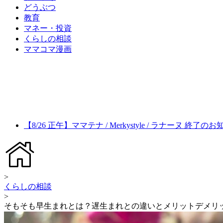
どうぶつ
教育
マネー・投資
くらしの相談
ママコマ漫画
【8/26 正午】ママテナ / Merkystyle / ラナーヌ 終了の
>
くらしの相談
>
そもそも早生まれとは？遅生まれとの違いとメリットデメリ