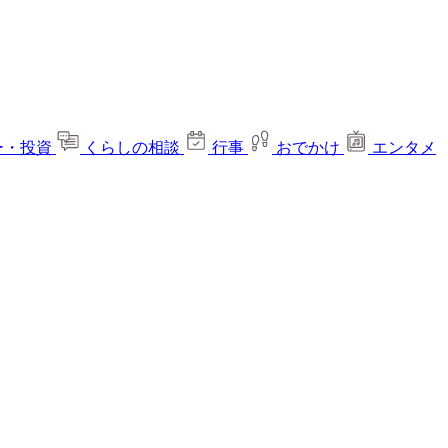
ー・投資
くらしの相談
行事
おでかけ
エンタメ