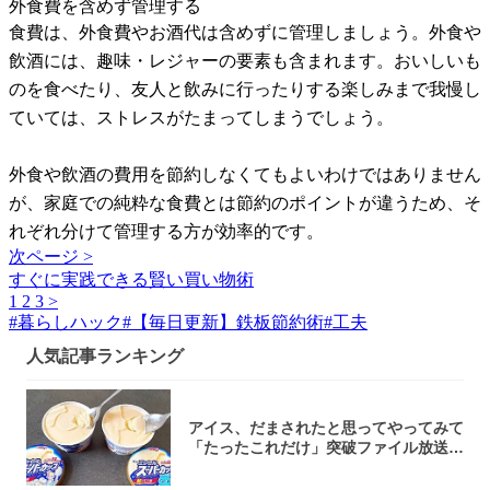
外食費を含めず管理する
食費は、外食費やお酒代は含めずに管理しましょう。外食や
飲酒には、趣味・レジャーの要素も含まれます。おいしいも
のを食べたり、友人と飲みに行ったりする楽しみまで我慢し
ていては、ストレスがたまってしまうでしょう。
外食や飲酒の費用を節約しなくてもよいわけではありません
が、家庭での純粋な食費とは節約のポイントが違うため、そ
れぞれ分けて管理する方が効率的です。
次ページ >
すぐに実践できる賢い買い物術
1
2
3
>
#
暮らしハック
#
【毎日更新】鉄板節約術
#
工夫
人気記事ランキング
アイス、だまされたと思ってやってみて
「たったこれだけ」突破ファイル放送で
大注目！...