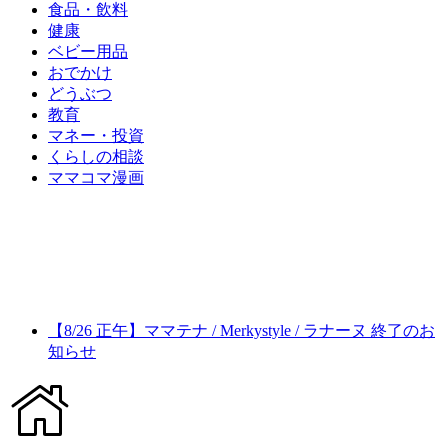
食品・飲料
健康
ベビー用品
おでかけ
どうぶつ
教育
マネー・投資
くらしの相談
ママコマ漫画
【8/26 正午】ママテナ / Merkystyle / ラナーヌ 終了のお
知らせ