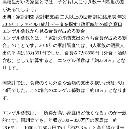
高校生がいる家庭とでは、子ども1人につき数千円程度の差
があるでしょう。
出典：家計調査 家計収支編 二人以上の世帯 詳細結果表 年次
2019年 | ファイル | 統計データを探す | 政府統計の総合窓口
エンゲル係数から見る食費が占める割合
エンゲル係数とは、「家計の消費支出のうち食費が占める割
合」のことです。2019年の家計調査では、4人家族の消費支
出の平均は33万391円でした。食費を7万8898円（外食・酒類
含む）として計算すると、エンゲル係数は「約23.9％」とな
ります。
同統計では、食費のうち外食や酒類の支出を抜いた額は6万
48円でした。この場合のエンゲル係数は「約18％」となりま
す。
エンゲル係数は、「所得が高い家庭ほど低くなる」のが一般
的です。同調査でも、年収が300～350万円の家庭は「約
28.6％」、1000～1250万円では「約23.3％」と高所得な世帯