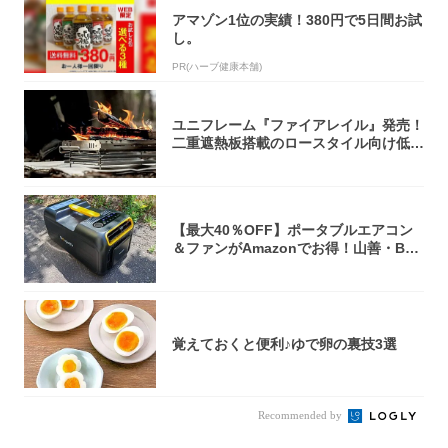
アマゾン1位の実績！380円で5日間お試
し。
PR(ハーブ健康本舗)
ユニフレーム『ファイアレイル』発売！
二重遮熱板搭載のロースタイル向け低型
焚き火台
【最大40％OFF】ポータブルエアコン
＆ファンがAmazonでお得！山善・Bo
u...
覚えておくと便利♪ゆで卵の裏技3選
Recommended by