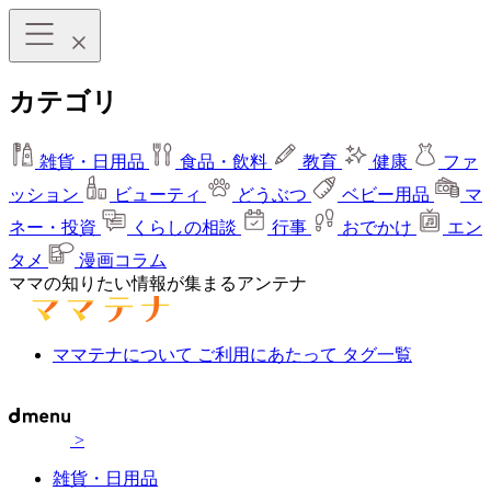
カテゴリ
雑貨・日用品
食品・飲料
教育
健康
ファ
ッション
ビューティ
どうぶつ
ベビー用品
マ
ネー・投資
くらしの相談
行事
おでかけ
エン
タメ
漫画コラム
ママの知りたい情報が集まるアンテナ
ママテナについて
ご利用にあたって
タグ一覧
>
雑貨・日用品