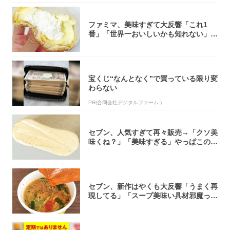
ファミマ、美味すぎて大反響「これ1
番」「世界一おいしいかも知れない」
「飲めそう」
宝くじ“なんとなく”で買っている限り変
わらない
PR(合同会社デジタルファーム )
セブン、人気すぎて再々販売→「クソ美
味くね？」「美味すぎる」やっぱこのク
オリティ...
セブン、新作はやくも大反響「うまく再
現してる」「スープ美味い具材邪魔って
くらい美...