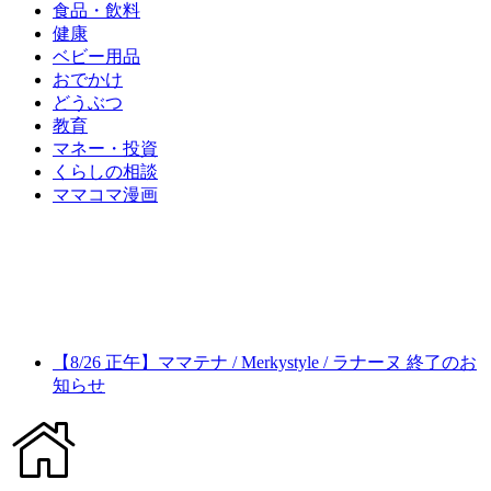
食品・飲料
健康
ベビー用品
おでかけ
どうぶつ
教育
マネー・投資
くらしの相談
ママコマ漫画
【8/26 正午】ママテナ / Merkystyle / ラナーヌ 終了のお
知らせ