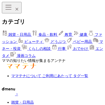
カテゴリ
雑貨・日用品
食品・飲料
教育
健康
ファ
ッション
ビューティ
どうぶつ
ベビー用品
マ
ネー・投資
くらしの相談
行事
おでかけ
エン
タメ
漫画コラム
ママの知りたい情報が集まるアンテナ
ママテナについて
ご利用にあたって
タグ一覧
>
雑貨・日用品