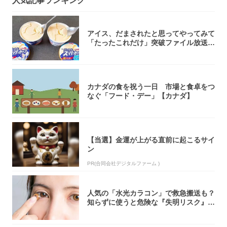
人気記事ランキング
アイス、だまされたと思ってやってみて
「たったこれだけ」突破ファイル放送で
大注目！...
カナダの食を祝う一日 市場と食卓をつ
なぐ「フード・デー」【カナダ】
【当選】金運が上がる直前に起こるサイ
ン
PR(合同会社デジタルファーム )
人気の「水光カラコン」で救急搬送も？
知らずに使うと危険な『失明リスク』と
医師が教...