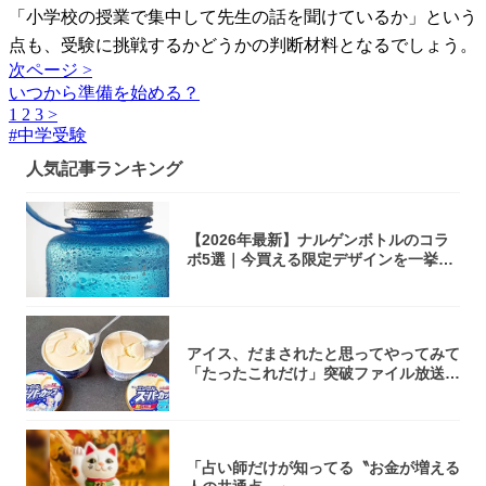
「小学校の授業で集中して先生の話を聞けているか」という
点も、受験に挑戦するかどうかの判断材料となるでしょう。
次ページ >
いつから準備を始める？
1
2
3
>
#
中学受験
人気記事ランキング
【2026年最新】ナルゲンボトルのコラ
ボ5選｜今買える限定デザインを一挙紹
介！
アイス、だまされたと思ってやってみて
「たったこれだけ」突破ファイル放送で
大注目！...
「占い師だけが知ってる〝お金が増える