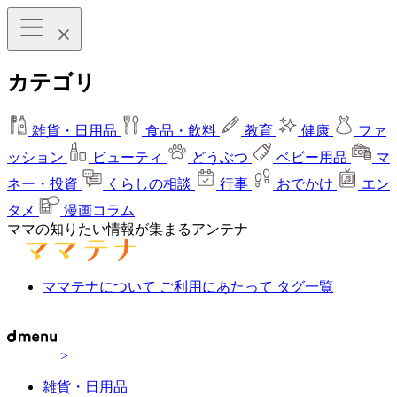
カテゴリ
雑貨・日用品
食品・飲料
教育
健康
ファ
ッション
ビューティ
どうぶつ
ベビー用品
マ
ネー・投資
くらしの相談
行事
おでかけ
エン
タメ
漫画コラム
ママの知りたい情報が集まるアンテナ
ママテナについて
ご利用にあたって
タグ一覧
>
雑貨・日用品