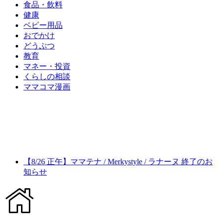
食品・飲料
健康
ベビー用品
おでかけ
どうぶつ
教育
マネー・投資
くらしの相談
ママコマ漫画
【8/26 正午】ママテナ / Merkystyle / ラナーヌ 終了のお
知らせ