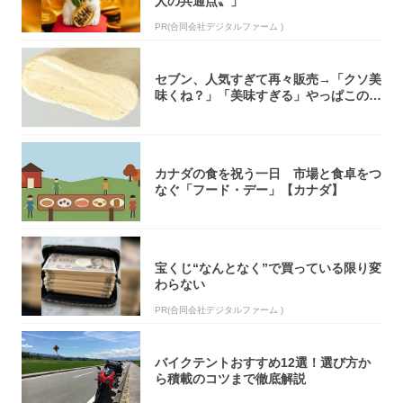
人の共通点〟」
PR(合同会社デジタルファーム )
セブン、人気すぎて再々販売→「クソ美
味くね？」「美味すぎる」やっぱこのク
オリティ...
カナダの食を祝う一日 市場と食卓をつ
なぐ「フード・デー」【カナダ】
宝くじ“なんとなく”で買っている限り変
わらない
PR(合同会社デジタルファーム )
バイクテントおすすめ12選！選び方か
ら積載のコツまで徹底解説