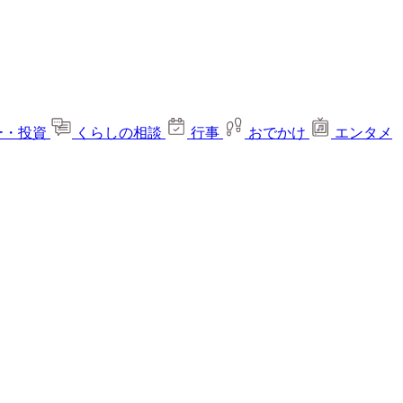
ー・投資
くらしの相談
行事
おでかけ
エンタメ