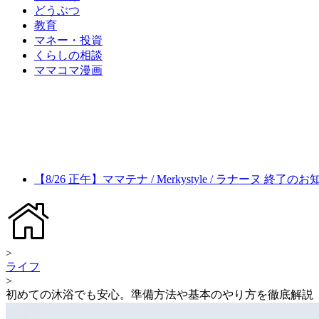
どうぶつ
教育
マネー・投資
くらしの相談
ママコマ漫画
【8/26 正午】ママテナ / Merkystyle / ラナーヌ 終了の
>
ライフ
>
初めての沐浴でも安心。準備方法や基本のやり方を徹底解説