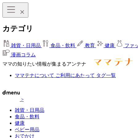
カテゴリ
雑貨・日用品
食品・飲料
教育
健康
ファ
漫画コラム
ママの知りたい情報が集まるアンテナ
ママテナについて
ご利用にあたって
タグ一覧
>
雑貨・日用品
食品・飲料
健康
ベビー用品
おでかけ