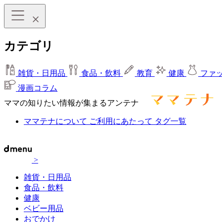
カテゴリ
雑貨・日用品
食品・飲料
教育
健康
ファ
漫画コラム
ママの知りたい情報が集まるアンテナ
ママテナについて
ご利用にあたって
タグ一覧
>
雑貨・日用品
食品・飲料
健康
ベビー用品
おでかけ