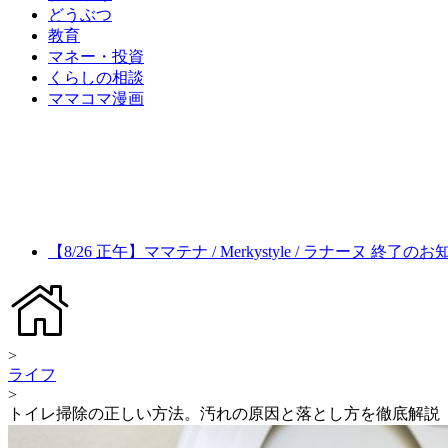
どうぶつ
教育
マネー・投資
くらしの相談
ママコマ漫画
【8/26 正午】ママテナ / Merkystyle / ラナーヌ 終了の
>
ライフ
>
トイレ掃除の正しい方法。汚れの原因と落とし方を徹底解説