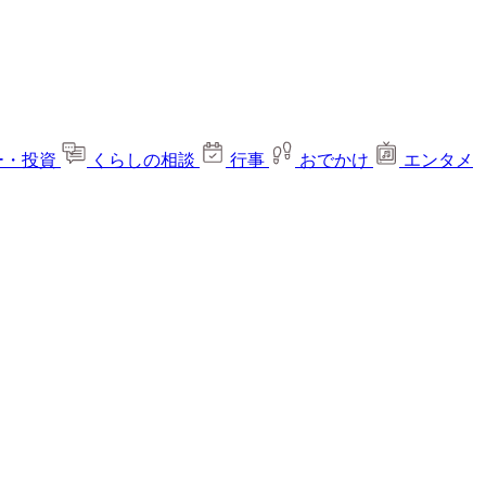
ー・投資
くらしの相談
行事
おでかけ
エンタメ