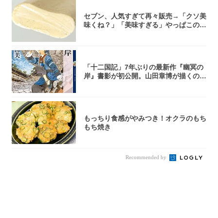
セブン、人気すぎて再々販売→「クソ美
味くね？」「美味すぎる」やっぱこのク
オリティ...
「十二国記」7年ぶりの最新作『幽冥の
岸』書影が初公開。山田章博が描くのは
謎めいた...
もっちり食感がやみつき！オクラのもち
もち焼き
Recommended by