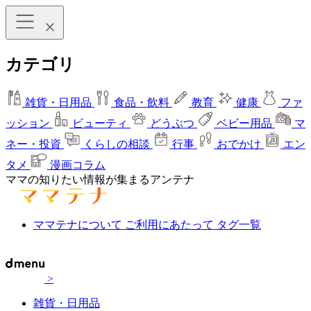
カテゴリ
雑貨・日用品
食品・飲料
教育
健康
ファ
ッション
ビューティ
どうぶつ
ベビー用品
マ
ネー・投資
くらしの相談
行事
おでかけ
エン
タメ
漫画コラム
ママの知りたい情報が集まるアンテナ
ママテナについて
ご利用にあたって
タグ一覧
>
雑貨・日用品