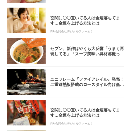
玄関に〇〇置いてる人は金運落ちてま
す…金運を上げる方法とは
PR(合同会社デジタルファーム )
セブン、新作はやくも大反響「うまく再
現してる」「スープ美味い具材邪魔って
くらい美...
ユニフレーム『ファイアレイル』発売！
二重遮熱板搭載のロースタイル向け低型
焚き火台
玄関に〇〇置いてる人は金運落ちてま
す…金運を上げる方法とは
PR(合同会社デジタルファーム )