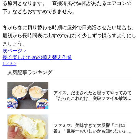
る原因となります。「直接冷風や温風があたるエアコンの
下」などもおすすめできません。
冬から春に切り替わる時期に屋外で日光浴させたい場合も、
最初から長時間表に出すのではなく少しずつ慣らすようにし
ましょう。
次ページ >
長く楽しむための植え替え作業
1
2
3
>
人気記事ランキング
アイス、だまされたと思ってやってみて
「たったこれだけ」突破ファイル放送で
大注目！...
ファミマ、美味すぎて大反響「これ1
番」「世界一おいしいかも知れない」
「飲めそう」