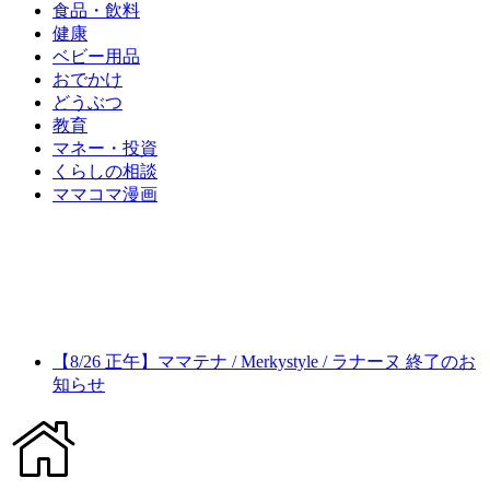
食品・飲料
健康
ベビー用品
おでかけ
どうぶつ
教育
マネー・投資
くらしの相談
ママコマ漫画
【8/26 正午】ママテナ / Merkystyle / ラナーヌ 終了のお
知らせ