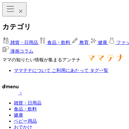
カテゴリ
雑貨・日用品
食品・飲料
教育
健康
ファ
漫画コラム
ママの知りたい情報が集まるアンテナ
ママテナについて
ご利用にあたって
タグ一覧
>
雑貨・日用品
食品・飲料
健康
ベビー用品
おでかけ