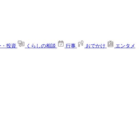
ー・投資
くらしの相談
行事
おでかけ
エンタメ