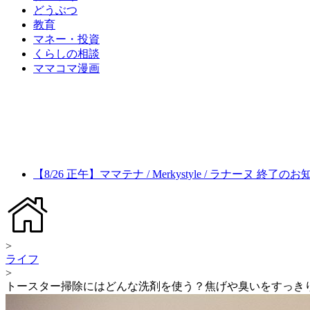
どうぶつ
教育
マネー・投資
くらしの相談
ママコマ漫画
【8/26 正午】ママテナ / Merkystyle / ラナーヌ 終了の
>
ライフ
>
トースター掃除にはどんな洗剤を使う？焦げや臭いをすっき