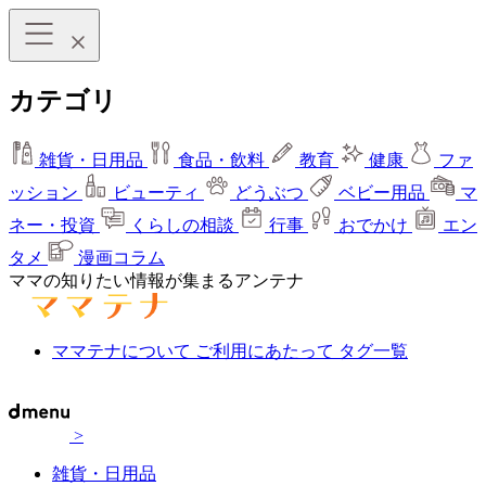
カテゴリ
雑貨・日用品
食品・飲料
教育
健康
ファ
ッション
ビューティ
どうぶつ
ベビー用品
マ
ネー・投資
くらしの相談
行事
おでかけ
エン
タメ
漫画コラム
ママの知りたい情報が集まるアンテナ
ママテナについて
ご利用にあたって
タグ一覧
>
雑貨・日用品