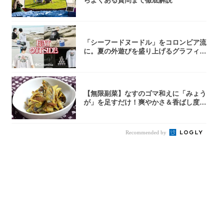
「シーフードヌードル」をコロンビア流
に。夏の外遊びを盛り上げるグラフィッ
クTが登...
【無限副菜】なすのゴマ和えに「みょう
が」を足すだけ！爽やかさ＆香ばし度1
00倍に...
Recommended by