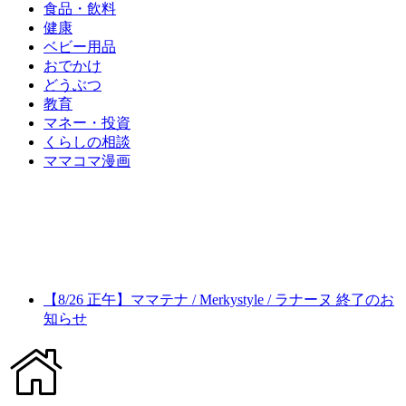
食品・飲料
健康
ベビー用品
おでかけ
どうぶつ
教育
マネー・投資
くらしの相談
ママコマ漫画
【8/26 正午】ママテナ / Merkystyle / ラナーヌ 終了のお
知らせ