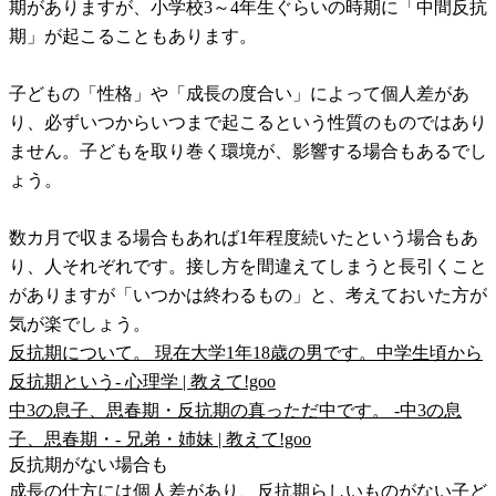
期がありますが、小学校3～4年生ぐらいの時期に「中間反抗
期」が起こることもあります。
子どもの「性格」や「成長の度合い」によって個人差があ
り、必ずいつからいつまで起こるという性質のものではあり
ません。子どもを取り巻く環境が、影響する場合もあるでし
ょう。
数カ月で収まる場合もあれば1年程度続いたという場合もあ
り、人それぞれです。接し方を間違えてしまうと長引くこと
がありますが「いつかは終わるもの」と、考えておいた方が
気が楽でしょう。
反抗期について。 現在大学1年18歳の男です。中学生頃から
反抗期という- 心理学 | 教えて!goo
中3の息子、思春期・反抗期の真っただ中です。 -中3の息
子、思春期・- 兄弟・姉妹 | 教えて!goo
反抗期がない場合も
成長の仕方には個人差があり、反抗期らしいものがない子ど