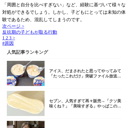
「周囲と自分を比べすぎない」など、経験に基づいて様々な
対処ができるでしょう。しかし、子どもにとっては未知の体
験であるため、混乱してしまうのです。
次ページ >
反抗期の子どもが取る行動
1
2
3
>
#
原因
人気記事ランキング
アイス、だまされたと思ってやってみて
「たったこれだけ」突破ファイル放送で
大注目！...
セブン、人気すぎて再々販売→「クソ美
味くね？」「美味すぎる」やっぱこのク
オリティ...