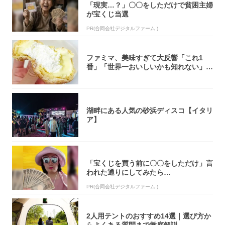
「現実…？」〇〇をしただけで貧困主婦
が宝くじ当選
PR(合同会社デジタルファーム )
ファミマ、美味すぎて大反響「これ1
番」「世界一おいしいかも知れない」
「飲めそう」
湖畔にある人気の砂浜ディスコ【イタリ
ア】
「宝くじを買う前に〇〇をしただけ」言
われた通りにしてみたら…
PR(合同会社デジタルファーム )
2人用テントのおすすめ14選｜選び方か
らよくある質問まで徹底解説