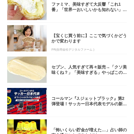
ファミマ、美味すぎて大反響「これ1
番」「世界一おいしいかも知れない」
「飲めそう」
【宝くじ買う前に】ここで気づくかどう
かで変わります
PR(合同会社デジタルファーム )
セブン、人気すぎて再々販売→「クソ美
味くね？」「美味すぎる」やっぱこのク
オリティ...
コールマン『J.ジェットブラック』第2
弾登場！サッカー日本代表モデルの新作
5アイ...
「怖いくらい貯金が増えた…」占い師の