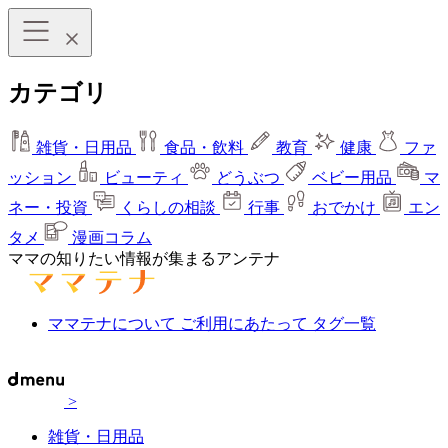
カテゴリ
雑貨・日用品
食品・飲料
教育
健康
ファ
ッション
ビューティ
どうぶつ
ベビー用品
マ
ネー・投資
くらしの相談
行事
おでかけ
エン
タメ
漫画コラム
ママの知りたい情報が集まるアンテナ
ママテナについて
ご利用にあたって
タグ一覧
>
雑貨・日用品