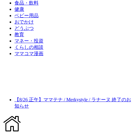
食品・飲料
健康
ベビー用品
おでかけ
どうぶつ
教育
マネー・投資
くらしの相談
ママコマ漫画
【8/26 正午】ママテナ / Merkystyle / ラナーヌ 終了のお
知らせ