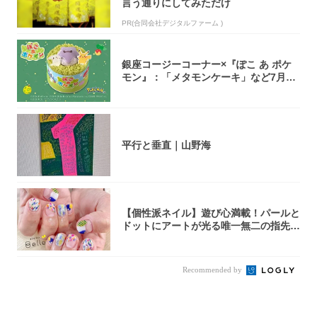
言う通りにしてみただけ
PR(合同会社デジタルファーム )
銀座コージーコーナー×『ぽこ あ ポケ
モン』：「メタモンケーキ」など7月31
日よ...
平行と垂直｜山野海
【個性派ネイル】遊び心満載！パールと
ドットにアートが光る唯一無二の指先が
完成！
Recommended by