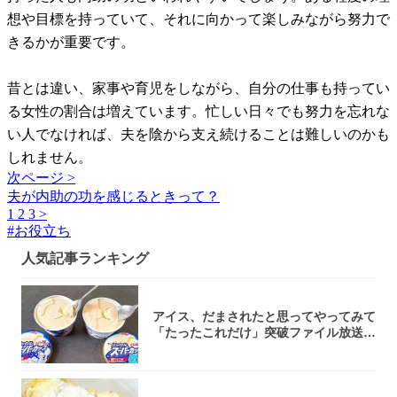
想や目標を持っていて、それに向かって楽しみながら努力で
きるかが重要です。
昔とは違い、家事や育児をしながら、自分の仕事も持ってい
る女性の割合は増えています。忙しい日々でも努力を忘れな
い人でなければ、夫を陰から支え続けることは難しいのかも
しれません。
次ページ >
夫が内助の功を感じるときって？
1
2
3
>
#
お役立ち
人気記事ランキング
アイス、だまされたと思ってやってみて
「たったこれだけ」突破ファイル放送で
大注目！...