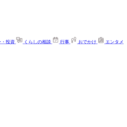
ー・投資
くらしの相談
行事
おでかけ
エンタメ