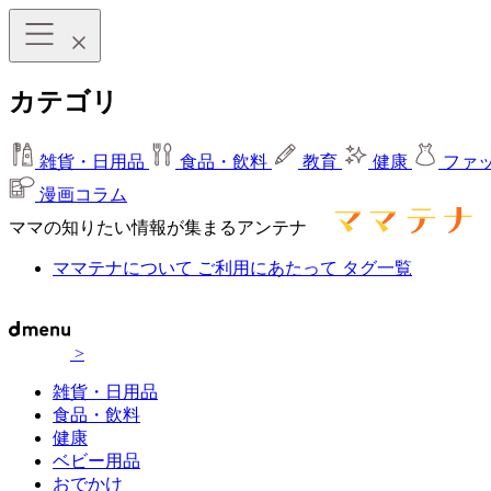
カテゴリ
雑貨・日用品
食品・飲料
教育
健康
ファ
漫画コラム
ママの知りたい情報が集まるアンテナ
ママテナについて
ご利用にあたって
タグ一覧
>
雑貨・日用品
食品・飲料
健康
ベビー用品
おでかけ