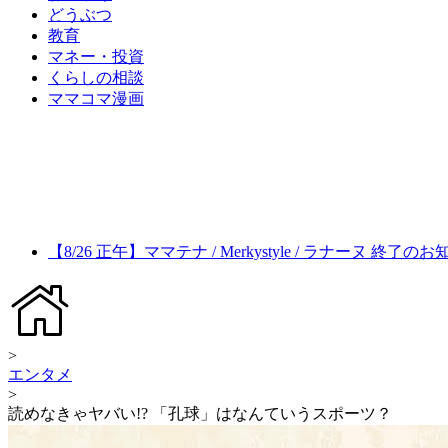
どうぶつ
教育
マネー・投資
くらしの相談
ママコマ漫画
【8/26 正午】ママテナ / Merkystyle / ラナーヌ 終了の
>
エンタメ
>
読めなきゃヤバい!? 「孔球」はなんていうスポーツ？