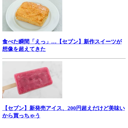
食べた瞬間「えっ」…【セブン】新作スイーツが
想像を超えてきた
【セブン】新発売アイス、200円超えだけど美味い
から買っちゃう