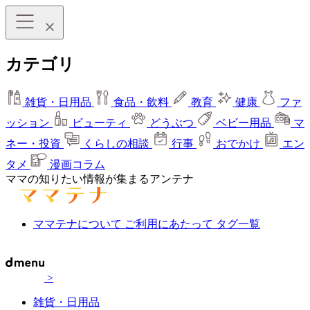
カテゴリ
雑貨・日用品
食品・飲料
教育
健康
ファ
ッション
ビューティ
どうぶつ
ベビー用品
マ
ネー・投資
くらしの相談
行事
おでかけ
エン
タメ
漫画コラム
ママの知りたい情報が集まるアンテナ
ママテナについて
ご利用にあたって
タグ一覧
>
雑貨・日用品