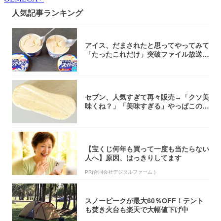
人気記事ランキング
アイス、だまされたと思ってやってみて
「たったこれだけ」突破ファイル放送で
大注目！...
セブン、人気すぎて再々販売→「クソ美
味くね？」「美味すぎる」やっぱこのク
オリティ...
【宝くじ何年も買って一度も当たらない
人へ】原因、はっきりしてます
PR(合同会社デジタルファーム )
スノーピークが最大60％OFF！テント
も焚き火台も楽天で大幅値下げ中