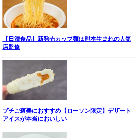
【日清食品】新発売カップ麺は熊本生まれの人気
店監修
プチご褒美におすすめ【ローソン限定】デザート
アイスが本当においしい