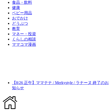
食品・飲料
健康
ベビー用品
おでかけ
どうぶつ
教育
マネー・投資
くらしの相談
ママコマ漫画
【8/26 正午】ママテナ / Merkystyle / ラナーヌ 終了のお
知らせ