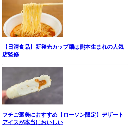
【日清食品】新発売カップ麺は熊本生まれの人気
店監修
プチご褒美におすすめ【ローソン限定】デザート
アイスが本当においしい