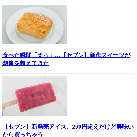
食べた瞬間「えっ」…【セブン】新作スイーツが
想像を超えてきた
【セブン】新発売アイス、200円超えだけど美味い
から買っちゃう