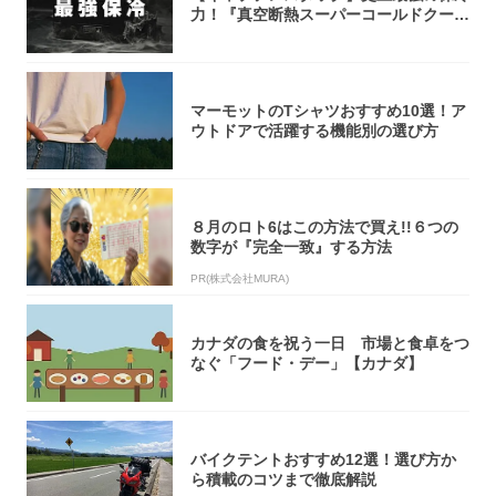
力！『真空断熱スーパーコールドクーラ
ーボック...
マーモットのTシャツおすすめ10選！ア
ウトドアで活躍する機能別の選び方
８月のロト6はこの方法で買え!!６つの
数字が『完全一致』する方法
PR(株式会社MURA)
カナダの食を祝う一日 市場と食卓をつ
なぐ「フード・デー」【カナダ】
バイクテントおすすめ12選！選び方か
ら積載のコツまで徹底解説