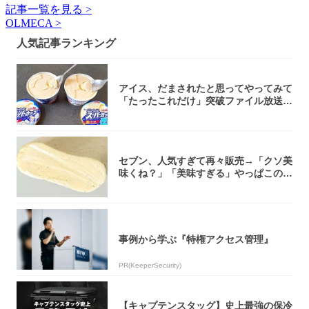
記事一覧を見る >
OLMECA >
人気記事ランキング
アイス、だまされたと思ってやってみて
「たったこれだけ」突破ファイル放送で
大注目！...
セブン、人気すぎて再々販売→「クソ美
味くね？」「美味すぎる」やっぱこのク
オリティ...
事例から学ぶ『特権アクセス管理』
PR(KeeperSecurity)
【キャプテンスタッグ】史上最強の保冷