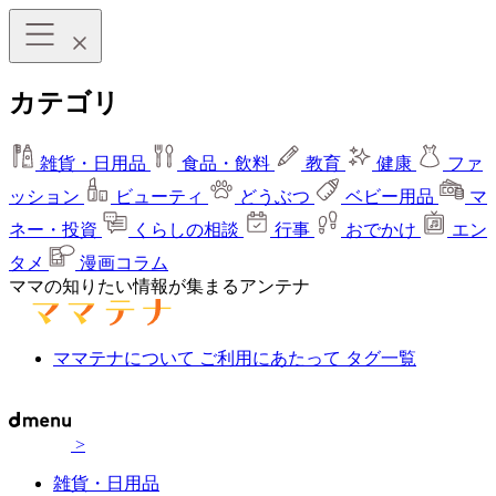
カテゴリ
雑貨・日用品
食品・飲料
教育
健康
ファ
ッション
ビューティ
どうぶつ
ベビー用品
マ
ネー・投資
くらしの相談
行事
おでかけ
エン
タメ
漫画コラム
ママの知りたい情報が集まるアンテナ
ママテナについて
ご利用にあたって
タグ一覧
>
雑貨・日用品