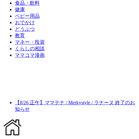
食品・飲料
健康
ベビー用品
おでかけ
どうぶつ
教育
マネー・投資
くらしの相談
ママコマ漫画
【8/26 正午】ママテナ / Merkystyle / ラナーヌ 終了のお
知らせ