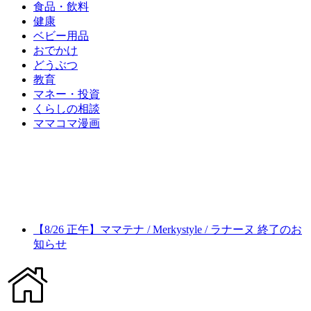
食品・飲料
健康
ベビー用品
おでかけ
どうぶつ
教育
マネー・投資
くらしの相談
ママコマ漫画
【8/26 正午】ママテナ / Merkystyle / ラナーヌ 終了のお
知らせ