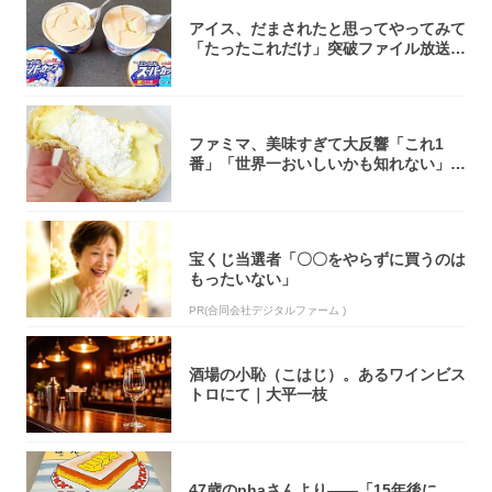
アイス、だまされたと思ってやってみて
「たったこれだけ」突破ファイル放送で
大注目！...
ファミマ、美味すぎて大反響「これ1
番」「世界一おいしいかも知れない」
「飲めそう」
宝くじ当選者「〇〇をやらずに買うのは
もったいない」
PR(合同会社デジタルファーム )
酒場の小恥（こはじ）。あるワインビス
トロにて｜大平一枝
47歳のphaさんより――「15年後に、