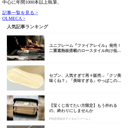
中心に年間1000本以上執筆。
記事一覧を見る >
OLMECA >
人気記事ランキング
ユニフレーム『ファイアレイル』発売！
二重遮熱板搭載のロースタイル向け低型
焚き火台
セブン、人気すぎて再々販売→「クソ美
味くね？」「美味すぎる」やっぱこのク
オリティ...
【宝くじ当てたい方限定】もう外れる
の、終わりにしませんか
PR(合同会社デジタルファーム )