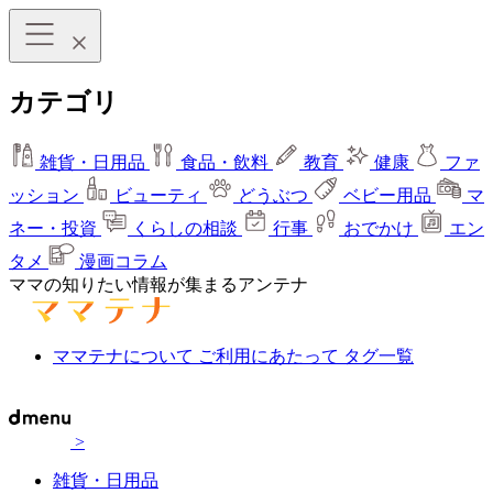
カテゴリ
雑貨・日用品
食品・飲料
教育
健康
ファ
ッション
ビューティ
どうぶつ
ベビー用品
マ
ネー・投資
くらしの相談
行事
おでかけ
エン
タメ
漫画コラム
ママの知りたい情報が集まるアンテナ
ママテナについて
ご利用にあたって
タグ一覧
>
雑貨・日用品