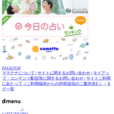
PAGETOP
ママテナについて
|
サイトに関するお問い合わせ
|
タイアッ
プ・コンテンツ配信等に関するお問い合わせ
|
サイトご利用
にあたって（ご利用端末からの外部送信のご案内含む）
|
タ
グ一覧
>
(c) NTT DOCOMO