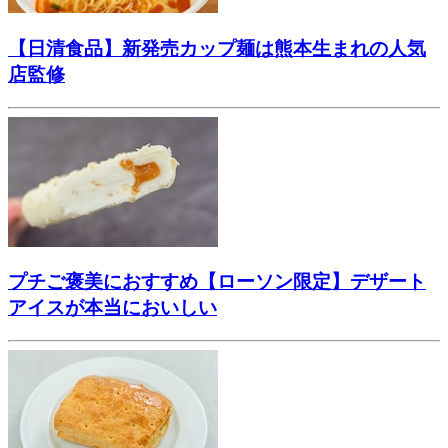
【日清食品】新発売カップ麺は熊本生まれの人気
店監修
プチご褒美におすすめ【ローソン限定】デザート
アイスが本当においしい