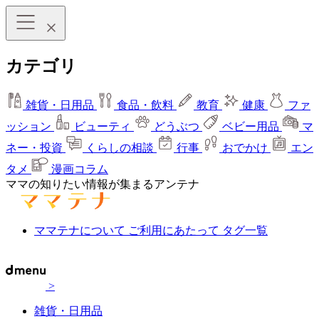
カテゴリ
雑貨・日用品
食品・飲料
教育
健康
ファ
ッション
ビューティ
どうぶつ
ベビー用品
マ
ネー・投資
くらしの相談
行事
おでかけ
エン
タメ
漫画コラム
ママの知りたい情報が集まるアンテナ
ママテナについて
ご利用にあたって
タグ一覧
>
雑貨・日用品