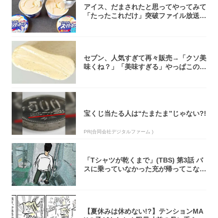
アイス、だまされたと思ってやってみて
「たったこれだけ」突破ファイル放送で
大注目！...
セブン、人気すぎて再々販売→「クソ美
味くね？」「美味すぎる」やっぱこのク
オリティ...
宝くじ当たる人は“たまたま”じゃない?!
PR(合同会社デジタルファーム )
「Tシャツが乾くまで」(TBS) 第3話 バ
スに乗っていなかった充が帰ってこな
い...
【夏休みは休めない!?】テンションMA