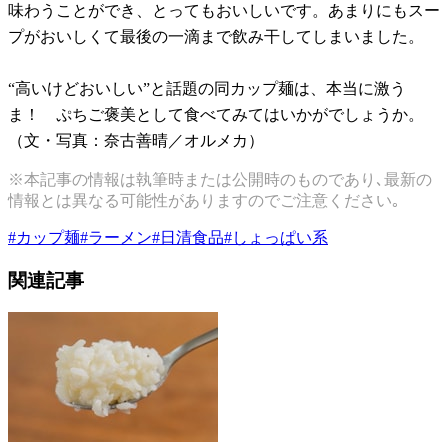
味わうことができ、とってもおいしいです。あまりにもスー
プがおいしくて最後の一滴まで飲み干してしまいました。
“高いけどおいしい”と話題の同カップ麺は、本当に激う
ま！ ぷちご褒美として食べてみてはいかがでしょうか。
（文・写真：奈古善晴／オルメカ）
※本記事の情報は執筆時または公開時のものであり､最新の
情報とは異なる可能性がありますのでご注意ください｡
#
カップ麺
#
ラーメン
#
日清食品
#
しょっぱい系
関連記事