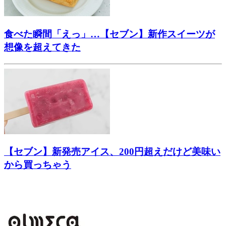
食べた瞬間「えっ」…【セブン】新作スイーツが
想像を超えてきた
【セブン】新発売アイス、200円超えだけど美味い
から買っちゃう