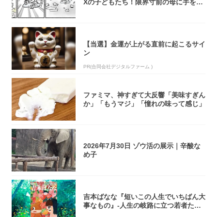
Xの子どもたち！限界寸前の母に手を差
し伸べ...
【当選】金運が上がる直前に起こるサイ
ン
PR(合同会社デジタルファーム )
ファミマ、神すぎて大反響「美味すぎん
か」「もうマジ」「憧れの味って感じ」
2026年7月30日 ゾウ活の展示｜辛酸な
め子
吉本ばなな『短いこの人生でいちばん大
事なもの』-人生の岐路に立つ若者たち
を通して...