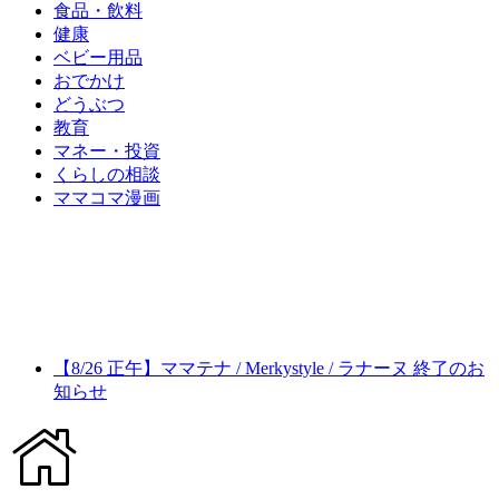
食品・飲料
健康
ベビー用品
おでかけ
どうぶつ
教育
マネー・投資
くらしの相談
ママコマ漫画
【8/26 正午】ママテナ / Merkystyle / ラナーヌ 終了のお
知らせ