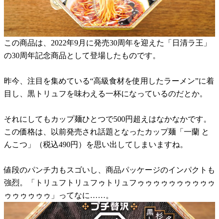
この商品は、2022年9月に発売30周年を迎えた「日清ラ王」
の30周年記念商品として登場したものです。
昨今、注目を集めている“高級食材を使用したラーメン”に着
目し、黒トリュフを味わえる一杯になっているのだとか。
それにしてもカップ麺ひとつで500円超えはなかなかです。
この価格は、以前発売され話題となったカップ麺「一蘭 と
んこつ」（税込490円）を思い出してしまいますね。
値段のパンチ力もスゴいし、商品パッケージのインパクトも
強烈。「トリュフトリュフゥトリュフゥゥゥゥゥゥゥゥゥゥ
ゥゥゥゥゥゥ」ってなに……。