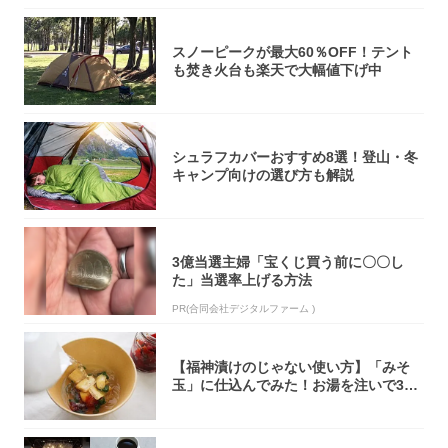
スノーピークが最大60％OFF！テント
も焚き火台も楽天で大幅値下げ中
シュラフカバーおすすめ8選！登山・冬
キャンプ向けの選び方も解説
3億当選主婦「宝くじ買う前に〇〇し
た」当選率上げる方法
PR(合同会社デジタルファーム )
【福神漬けのじゃない使い方】「みそ
玉」に仕込んでみた！お湯を注いで30
秒で…朝の...