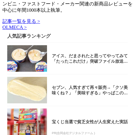
ンビニ・ファストフード・メーカー関連の新商品レビューを
中心に年間1000本以上執筆。
記事一覧を見る >
OLMECA >
人気記事ランキング
アイス、だまされたと思ってやってみて
「たったこれだけ」突破ファイル放送で
大注目！...
セブン、人気すぎて再々販売→「クソ美
味くね？」「美味すぎる」やっぱこのク
オリティ...
宝くじ当選で貧乏女性が人生変えた実話
PR(合同会社デジタルファーム )