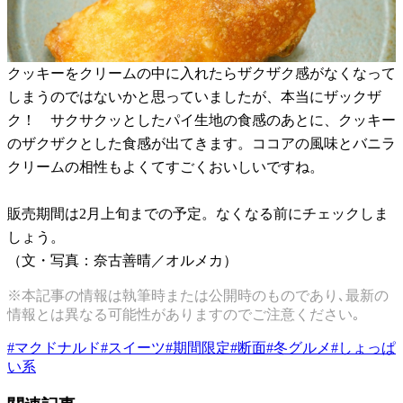
クッキーをクリームの中に入れたらザクザク感がなくなって
しまうのではないかと思っていましたが、本当にザックザ
ク！ サクサクッとしたパイ生地の食感のあとに、クッキー
のザクザクとした食感が出てきます。ココアの風味とバニラ
クリームの相性もよくてすごくおいしいですね。
販売期間は2月上旬までの予定。なくなる前にチェックしま
しょう。
（文・写真：奈古善晴／オルメカ）
※本記事の情報は執筆時または公開時のものであり､最新の
情報とは異なる可能性がありますのでご注意ください｡
#
マクドナルド
#
スイーツ
#
期間限定
#
断面
#
冬グルメ
#
しょっぱ
い系