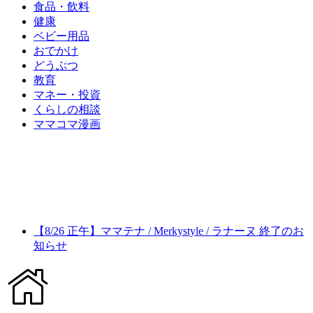
食品・飲料
健康
ベビー用品
おでかけ
どうぶつ
教育
マネー・投資
くらしの相談
ママコマ漫画
【8/26 正午】ママテナ / Merkystyle / ラナーヌ 終了のお
知らせ