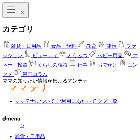
カテゴリ
雑貨・日用品
食品・飲料
教育
健康
ファ
ッション
ビューティ
どうぶつ
ベビー用品
マ
ネー・投資
くらしの相談
行事
おでかけ
エン
タメ
漫画コラム
ママの知りたい情報が集まるアンテナ
ママテナについて
ご利用にあたって
タグ一覧
>
雑貨・日用品