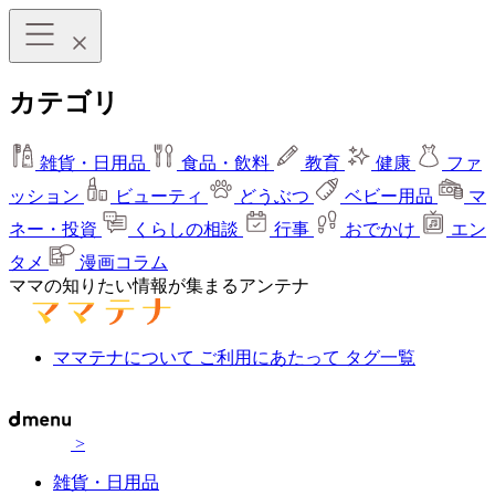
カテゴリ
雑貨・日用品
食品・飲料
教育
健康
ファ
ッション
ビューティ
どうぶつ
ベビー用品
マ
ネー・投資
くらしの相談
行事
おでかけ
エン
タメ
漫画コラム
ママの知りたい情報が集まるアンテナ
ママテナについて
ご利用にあたって
タグ一覧
>
雑貨・日用品