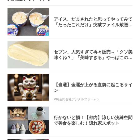
アイス、だまされたと思ってやってみて
「たったこれだけ」突破ファイル放送で
大注目！...
セブン、人気すぎて再々販売→「クソ美
味くね？」「美味すぎる」やっぱこのク
オリティ...
【当選】金運が上がる直前に起こるサイ
ン
PR(合同会社デジタルファーム )
行かないと損！【都内】涼しい洗練空間
で美食を楽しむ！隠れ家スポット