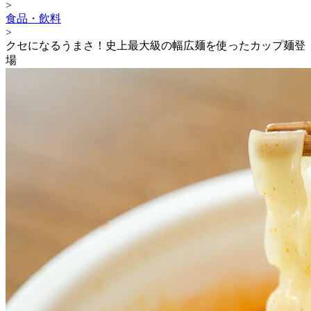
>
食品・飲料
>
クセになるうまさ！史上最大級の幅広麺を使ったカップ麺登
場