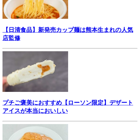
【日清食品】新発売カップ麺は熊本生まれの人気
店監修
プチご褒美におすすめ【ローソン限定】デザート
アイスが本当においしい