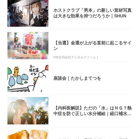
ホストクラブ「男本」の新しい宣材写真
は大きな効果を持つだろうか｜SHUN
【当選】金運が上がる直前に起こるサイ
ン
PR(合同会社デジタルファーム )
座談会｜たかしまてつを
【内科医解説】ただの「水」はＮＧ？熱
中症を防ぐ正しい水分補給｜経口補水
液・スポド...