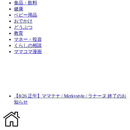
食品・飲料
健康
ベビー用品
おでかけ
どうぶつ
教育
マネー・投資
くらしの相談
ママコマ漫画
【8/26 正午】ママテナ / Merkystyle / ラナーヌ 終了のお
知らせ