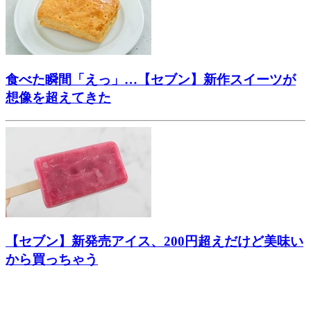
食べた瞬間「えっ」…【セブン】新作スイーツが
想像を超えてきた
【セブン】新発売アイス、200円超えだけど美味い
から買っちゃう