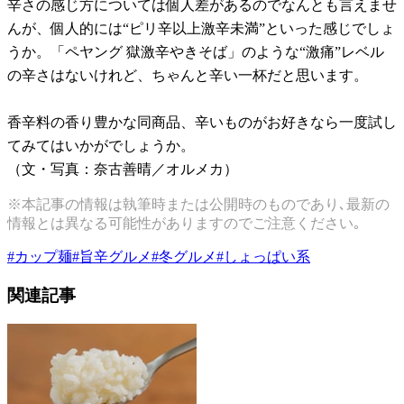
辛さの感じ方については個人差があるのでなんとも言えませ
んが、個人的には“ピリ辛以上激辛未満”といった感じでしょ
うか。「ペヤング 獄激辛やきそば」のような“激痛”レベル
の辛さはないけれど、ちゃんと辛い一杯だと思います。
香辛料の香り豊かな同商品、辛いものがお好きなら一度試し
てみてはいかがでしょうか。
（文・写真：奈古善晴／オルメカ）
※本記事の情報は執筆時または公開時のものであり､最新の
情報とは異なる可能性がありますのでご注意ください｡
#
カップ麺
#
旨辛グルメ
#
冬グルメ
#
しょっぱい系
関連記事