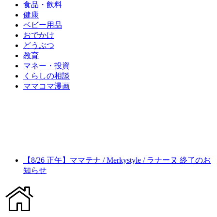
食品・飲料
健康
ベビー用品
おでかけ
どうぶつ
教育
マネー・投資
くらしの相談
ママコマ漫画
【8/26 正午】ママテナ / Merkystyle / ラナーヌ 終了のお
知らせ