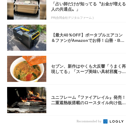
「占い師だけが知ってる〝お金が増える
人の共通点〟」
PR(合同会社デジタルファーム )
【最大40％OFF】ポータブルエアコン
＆ファンがAmazonでお得！山善・Bo
u...
セブン、新作はやくも大反響「うまく再
現してる」「スープ美味い具材邪魔って
くらい美...
ユニフレーム『ファイアレイル』発売！
二重遮熱板搭載のロースタイル向け低型
焚き火台
Recommended by