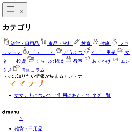
カテゴリ
雑貨・日用品
食品・飲料
教育
健康
ファ
ッション
ビューティ
どうぶつ
ベビー用品
マ
ネー・投資
くらしの相談
行事
おでかけ
エン
タメ
漫画コラム
ママの知りたい情報が集まるアンテナ
ママテナについて
ご利用にあたって
タグ一覧
>
雑貨・日用品