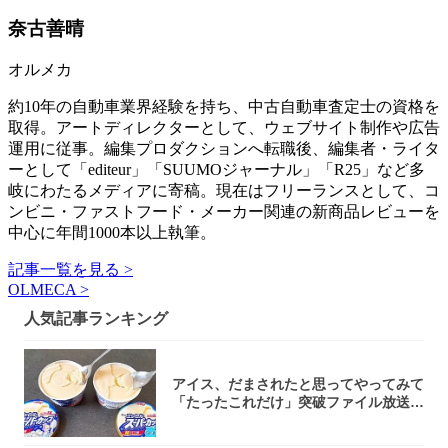
奈古善晴
オルメカ
約10年の自動車業界経験を持ち、中古自動車査定士の資格を
取得。アートディレクターとして、ウェブサイト制作や広告
運用に従事。編集プロダクションへ転職後、編集者・ライタ
ーとして「editeur」「SUUMOジャーナル」「R25」など多
岐にわたるメディアに寄稿。現在はフリーランスとして、コ
ンビニ・ファストフード・メーカー関連の新商品レビューを
中心に年間1000本以上執筆。
記事一覧を見る >
OLMECA >
人気記事ランキング
アイス、だまされたと思ってやってみて
「たったこれだけ」突破ファイル放送で
大注目！...