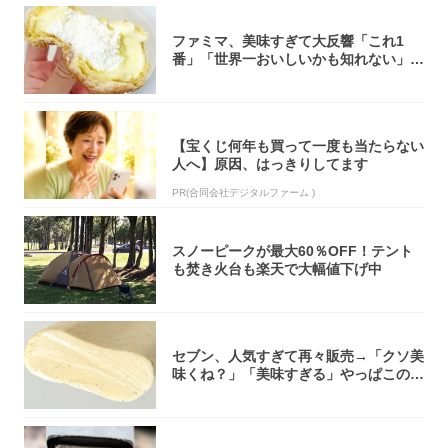
ファミマ、美味すぎて大反響「これ1
番」「世界一おいしいかも知れない」
「飲めそう」
【宝くじ何年も買って一度も当たらない
人へ】原因、はっきりしてます
PR(合同会社デジタルファーム )
スノーピークが最大60％OFF！テント
も焚き火台も楽天で大幅値下げ中
セブン、人気すぎて再々販売→「クソ美
味くね？」「美味すぎる」やっぱこのク
オリティ...