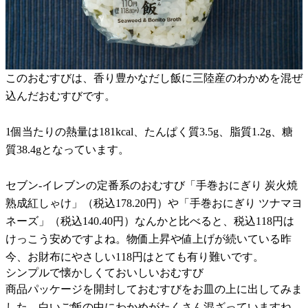
このおむすびは、香り豊かなだし飯に三陸産のわかめを混ぜ
込んだおむすびです。
1個当たりの熱量は181kcal、たんぱく質3.5g、脂質1.2g、糖
質38.4gとなっています。
セブン-イレブンの定番系のおむすび「手巻おにぎり 炭火焼
熟成紅しゃけ」（税込178.20円）や「手巻おにぎり ツナマヨ
ネーズ」（税込140.40円）なんかと比べると、税込118円は
けっこう安めですよね。物価上昇や値上げが続いている昨
今、お財布にやさしい118円はとても有り難いです。
シンプルで懐かしくておいしいおむすび
商品パッケージを開封しておむすびをお皿の上に出してみま
した。白いご飯の中にわかめがたくさん混ざっていますね。