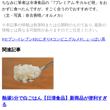
ちなみに筆者は冷凍食品の「7プレミアム 牛カルビ焼」をお
かずに食べたんですが、すごく合うのでおすすめです。
（文・写真：奈古善晴／オルメカ）
※本記事の情報は執筆時または公開時のものであり､最新の
情報とは異なる可能性がありますのでご注意ください｡
#
セブン-イレブン
#
おにぎり
#
コンビニグルメ
#
しょっぱい系
関連記事
熱湯5分で白ごはん【日清食品】新商品が便利すぎ
る