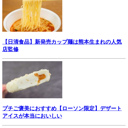
【日清食品】新発売カップ麺は熊本生まれの人気
店監修
プチご褒美におすすめ【ローソン限定】デザート
アイスが本当においしい