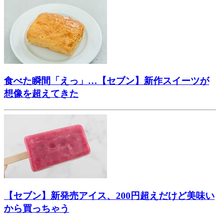
食べた瞬間「えっ」…【セブン】新作スイーツが
想像を超えてきた
【セブン】新発売アイス、200円超えだけど美味い
から買っちゃう