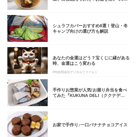
秒で…朝の...
シュラフカバーおすすめ8選！登山・冬
キャンプ向けの選び方も解説
あなたの金運はどう？宝くじに縁がある
時、金運はこう変わる
PR(合同会社デジタルファーム )
手作りお惣菜が人気!お握り弁当を食べ
てみた『KUKUNA DELI（ククナデ
リ）...
お家で手作り♪一口バナナチョコアイス