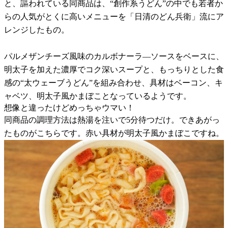
と、謳われている同商品は、“創作系うどん”の中でも若者か
らの人気がとくに高いメニューを「日清のどん兵衛」流にア
レンジしたもの。
パルメザンチーズ風味のカルボナーラ―ソースをベースに、
明太子を加えた濃厚でコク深いスープと、もっちりとした食
感の“太ウェーブうどん”を組み合わせ、具材はベーコン、キ
ャベツ、明太子風かまぼことなっているようです。
想像と違ったけどめっちゃウマい！
同商品の調理方法は熱湯を注いで5分待つだけ。できあがっ
たものがこちらです。赤い具材が明太子風かまぼこですね。