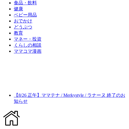
食品・飲料
健康
ベビー用品
おでかけ
どうぶつ
教育
マネー・投資
くらしの相談
ママコマ漫画
【8/26 正午】ママテナ / Merkystyle / ラナーヌ 終了のお
知らせ