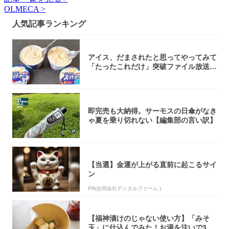
OLMECA >
人気記事ランキング
アイス、だまされたと思ってやってみて
「たったこれだけ」突破ファイル放送で
大注目！...
即完売も大納得。サーモスの日傘がなき
ゃ夏を乗り切れない【編集部の言い訳】
【当選】金運が上がる直前に起こるサイ
ン
PR(合同会社デジタルファーム )
【福神漬けのじゃない使い方】「みそ
玉」に仕込んでみた！お湯を注いで30