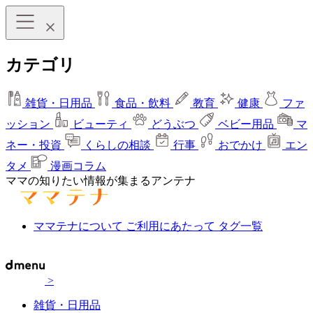
カテゴリ
雑貨・日用品
食品・飲料
教育
健康
ファ
ッション
ビューティ
どうぶつ
ベビー用品
マ
ネー・投資
くらしの相談
行事
おでかけ
エン
タメ
漫画コラム
ママの知りたい情報が集まるアンテナ
ママテナについて
ご利用にあたって
タグ一覧
>
雑貨・日用品